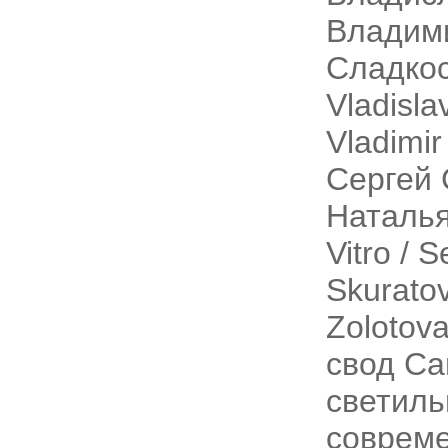
Владими
Сладкос
Vladisla
Vladimi
Сергей 
Наталья
Vitro / 
Skuratov
Zolotov
свод Са
светиль
соврем