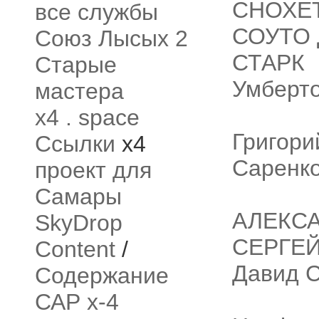
СНОХЕ
все службы
СОУТО 
Союз Лысых 2
СТАРК
Старые
Умберт
мастера
x4 . space
Григори
Ссылки
x4
Саренк
проект для
Самары
АЛЕКС
SkyDrop
СЕРГЕЙ
Content
/
Давид 
Содержание
САР x-4