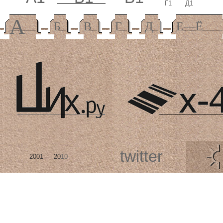
Г1
Д1
А
Б
В
Г
Д
Е—Ё
twitter
2001 — 20
10