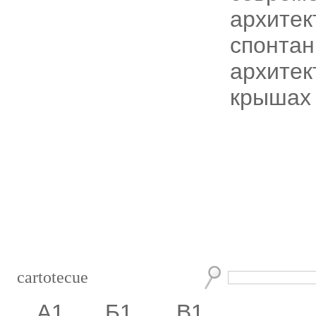
архитек
спонтан
архитек
крышах
cartotecue
А1
Б1
В1