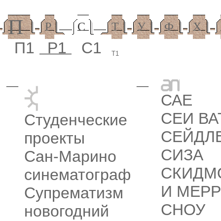
П
Р
С
Т
У
Ф
Х
П1
Р1
С1
Т1
—
—
САЕ
СЕИ ВА
Студенческие
СЕЙДЛ
проекты
СИЗА
Сан-Марино
СКИДМ
синематограф
И МЕР
Супрематизм
СНОУ
новогодний