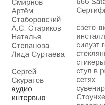
666 Sata
Смирнов
Сертифи
Артём
Стаборовский
свето-в
А.С. Стариков
инстал
Наталья
силуэт 
Степанова
стеклян
Лида Суртаева
стикеры
стул в 
Сергей
сетях
Скуратов
—
сувенир
аудио
Стоунх
интервью