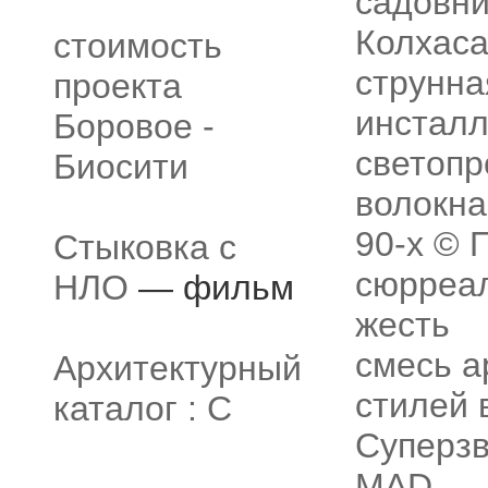
садовни
Колхас
стоимость
струнна
проекта
инстал
Боровое -
светоп
Биосити
волокна
90-х © 
Стыковка с
сюрреа
НЛО
— фильм
жесть
смесь а
Архитектурный
стилей 
каталог : С
Суперзв
MAD