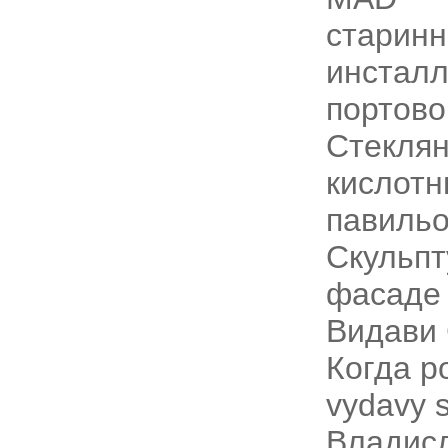
старинн
инсталл
портово
Стеклян
кислотн
павильо
Скульпт
фасаде
Видави 
Когда р
vydavy s
Владисл