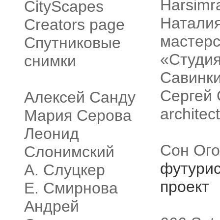
Harsimr
CityScapes
Наталия
Creators page
мастер
Спутниковые
«Студия
снимки
Савинки
Сергей 
Алексей Санду
architec
Мария Серова
Леонид
Сон Ог
Слонимский
футурис
А. Слуцкер
проект
Е. Смирнова
Андрей