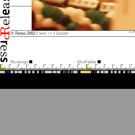
© 2
Липки 2002 /
next >>
/
nazad<
Ra design
ШтоРаМаг