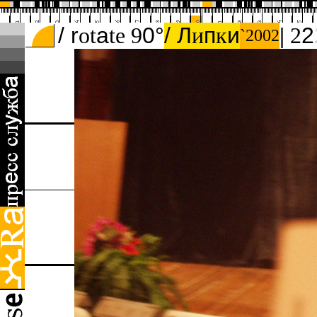
/ r
ot
а
te 9
0
°
/ Л
и
п
к
и
|
2
2
`2002