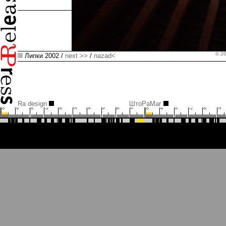
© 2
Липки 2002 /
next >>
/
nazad<
Ra design
ШтоРаМаг