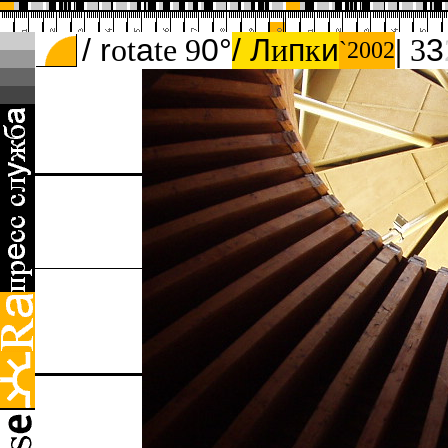
/ r
ot
а
te 9
0
°
/ Л
и
п
к
и
|
3
3
`2002