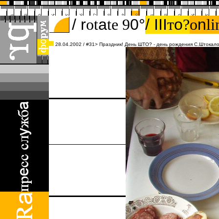
/ r
ot
а
te 9
0°
/ III
т
о
?
o
n
li
28.04.2002
/ #31> Праздник! День ШТО? - день рождения С.Штокал