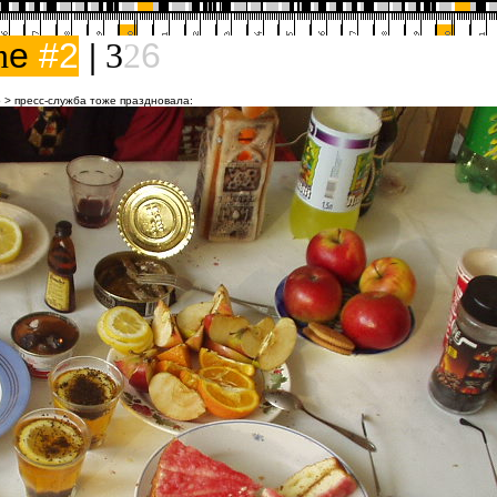
n
e
#2
|
3
2
6
о
> пресс-служба тоже праздновала: