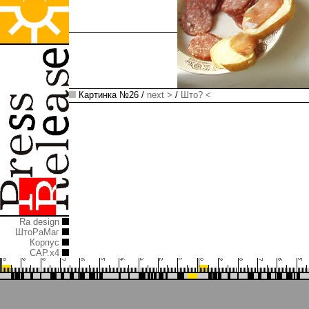
Картинка №26 /
next >
/
Што? <
Ra design
ШтоРаМаг
Корпус
САР.x4