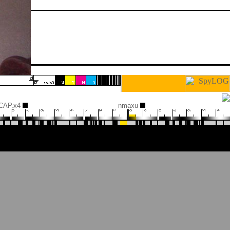
САР.x4
nmaxu