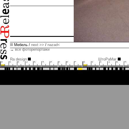
Мебель /
next >>
/
nazad<
→
все фоторепортажи
Ra design
ШтоРаМаг