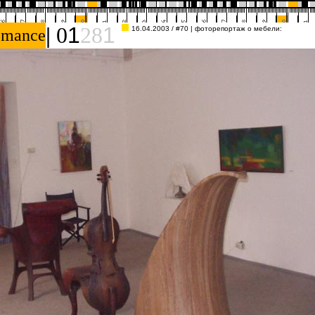
|
0
1
28
1
16.04.2003 / #70
| фоторепортаж о мебели:
omance