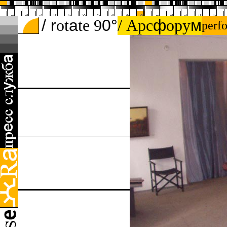
/ r
ot
а
te 9
0
°
/ Арс
ф
ору
м
perf