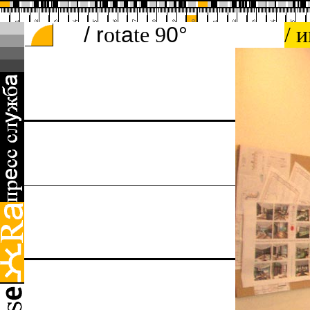
/ r
ot
а
te 9
0
°
/ 