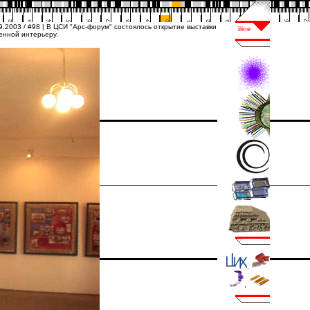
.2003 / #98 | В ЦСИ "Арс-форум" состоялось открытие выставки,
енной интерьеру.