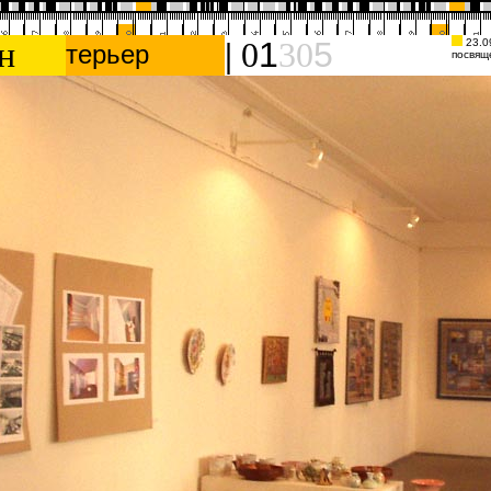
ин
|
0
1
30
5
23.09
терьер
посвящ