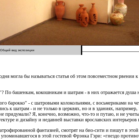
Общий вид экспозиции
одня могла бы называться статья об этом повсеместном рвении к
? По башенкам, кокошникам и шатрам - в них отражается душа нар
ского барокко" - с шатровыми колокольнями, с восьмериками на 
сь к шатрам - и не только в церквях, но и в зданиях, например,
 не придумали? Я, конечно, возможно, что-то и путаю, и не учи
ектуре и дизайну и недавней выставки ярославских интерьеров 
фированной фантазией, смотрят на био-сити и пишут в этой госте
упоминавшегося в этой гостевой Фрэнка Гэри: «гнездо противот