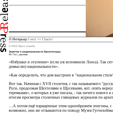
Интерьер /
next >>
/
back<
© 2003 Пресс-служба
Заметки о национальности Архитектуры
Из Гэст_архива
«Избушки и отупение» (если уж вспомнили Лооса). Так сег
домыслю) национальности».
«Как определить, что дом выстроен в "национальном стиле"
Вот так. Начиная с XVII столетия, с так называемого "рус
Руси, продолжая Шехтелями и Щусевыми, кот. опять вернули
теремками», о которых я уже писала, - так ничего нового и
итогам просмотра столичных глянцевых журналов по архит
…А потом ещё взращенные этим однообразием эпигоны, с атро
возможно, они же отзываются по поводу Музея Гугенхейма 