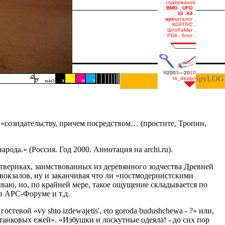
 «созидательству, причем посредством… (простите, Тропин,
ода.» (Россия. Год 2000. Аннотация на archi.ru).
четвериках, заимствованных из деревянного зодчества Древней
 вокзалов, ну и заканчивая что ли «постмодернистскими
тываю, но, по крайней мере, такое ощущение складывается по
в АРС-Форуме и т.д.
вой «vy shto izdewajetis', eto goroda budushchewa - ?» или,
анковых ежей». «Избушки и лоскутные одеяла! - до сих пор