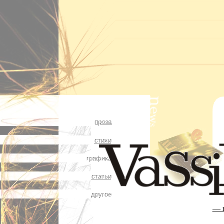
проза
стихи
графика
статьи
другое
— н