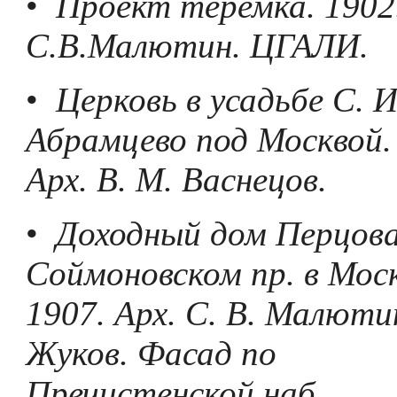
•
Проект теремка. 1902
С.В.Малютин. ЦГАЛИ.
•
Церковь в усадьбе С.
Абрамцево под Москвой.
Арх. В. М. Васнецов.
•
Доходный дом Перцова
Соймоновском пр. в Моск
1907. Арх. С. В. Малютин
Жуков. Фасад по
Пречистенской наб.