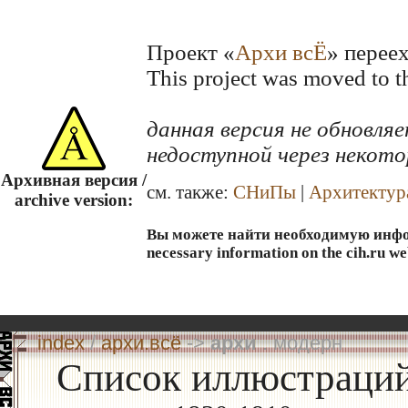
Проект «
Архи всЁ
» перее
This project was moved to 
данная версия не обновл
недоступной через некото
Архивная версия /
см. также:
СНиПы
|
Архитектур
archive version:
Вы можете найти необходимую информ
necessary information on the cih.ru we
index
/
архи.всё
->
архи
. модерн
Список иллюстраций