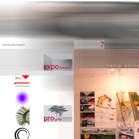
7
город молодых