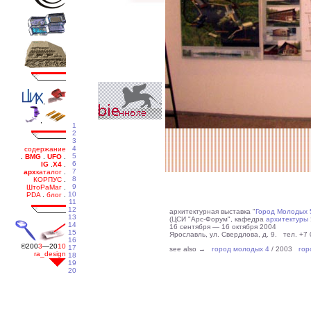
1
2
3
4
5
6
7
8
9
10
11
12
архитектурная выставка "
Город Молодых 
13
(ЦСИ "Арс-Форум", кафедра
архитектуры
14
16 сентября — 16 октября 2004
15
Ярославль, ул. Свердлова, д. 9. тел. +7 
16
17
see also →
город молодых 4
/ 2003
гор
18
19
20