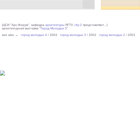
(ЦСИ "Арс-Форум", кафедра
архитектуры
ЯГТУ,
city-2
представляют...)
архитектурная выставка "
Город Молодых 5
"
see also →
город молодых 4
/ 2003
город молодых 3
/ 2002
город молодых 2
/ 2001