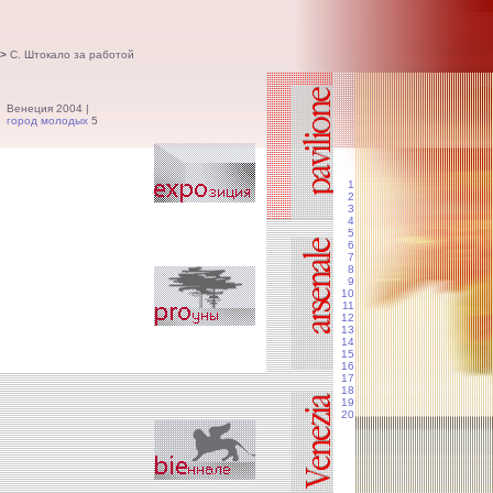
>
С. Штокало за работой
Венеция 2004 |
город молодых
5
1
2
3
4
5
6
7
8
9
10
11
12
13
14
15
16
17
18
19
20