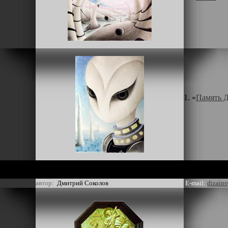
1. «
Память 
автор:
Дмитрий Соколов
E-mail:
dizain