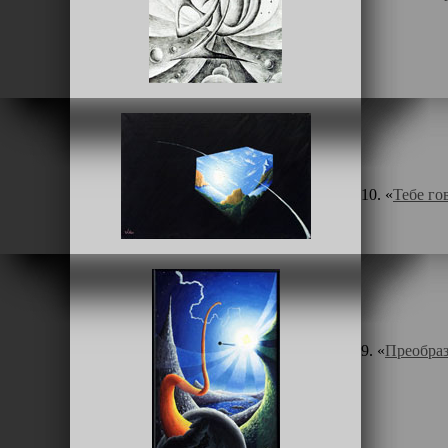
10. «
Тебе го
9. «
Преобра