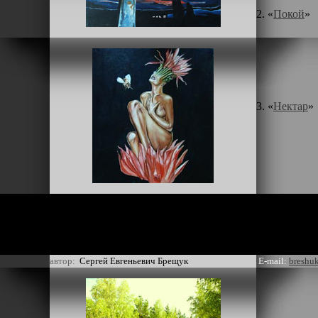
2. «
Покой
»
3. «
Нектар
»
автор:
Сергей Евгеньевич Брещук
E-mail:
breshu