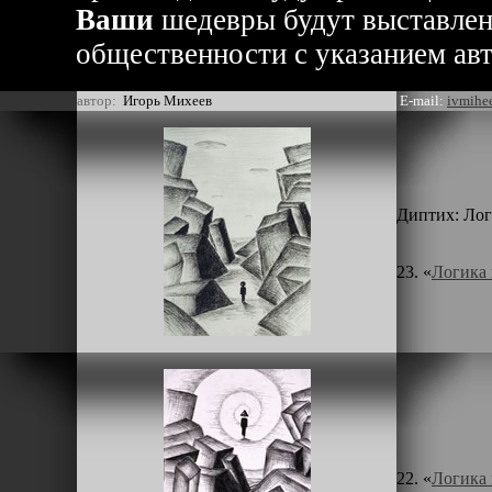
Ваши
шедевры будут выставлен
общественности с указанием авт
автор:
Игорь Михеев
E-mail:
ivmihe
Диптих: Лог
23. «
Логика 
22. «
Логика 