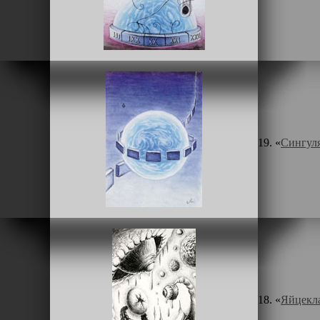
19. «
Сингул
18. «
Яйцекл