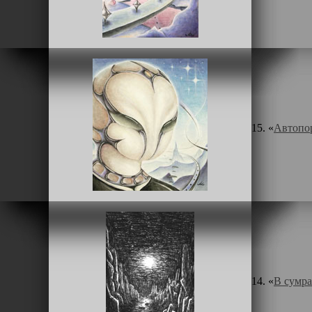
15. «
Автопор
14. «
В сумр