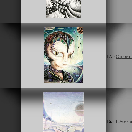
17. «
Строите
16. «
Южный 