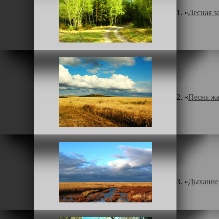
1. «
Лесная з
2. «
Песня ж
3. «
Дыхание