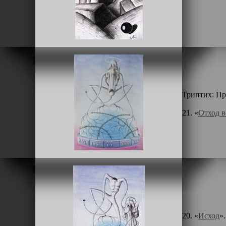
Триптих: Пр
21. «
Отход в
20. «
Исход
»