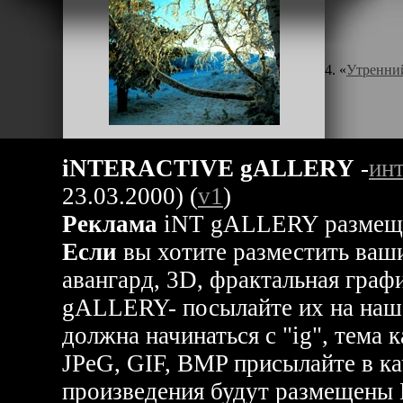
4. «
Утренни
iNTERACTIVE gALLERY
-
инт
23.03.2000) (
v1
)
Реклама
iNT gALLERY размещен
Если
вы хотите разместить ваши
авангард, 3D, фрактальная гра
gALLERY- посылайте их на наш
должна начинаться с "ig", тема к
JPeG, GIF, BMP присылайте в ка
произведения будут размещен