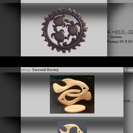
4. «
ФЕН - 
– патина.
Размер 60 Х 60 
автор:
Евгений Вагнер
E-ma
web: