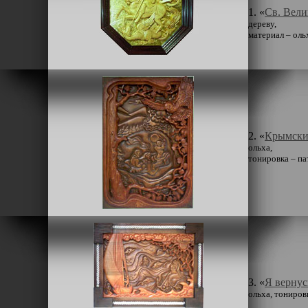
1. «
Св. Вели
дереву,
материал – ольх
2. «
Крымски
ольха,
тонировка – пат
3. «
Я вернус
ольха, тонировк