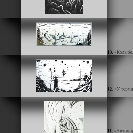
13. «
Колыбе
12. «
У терми
11. «
Автопо