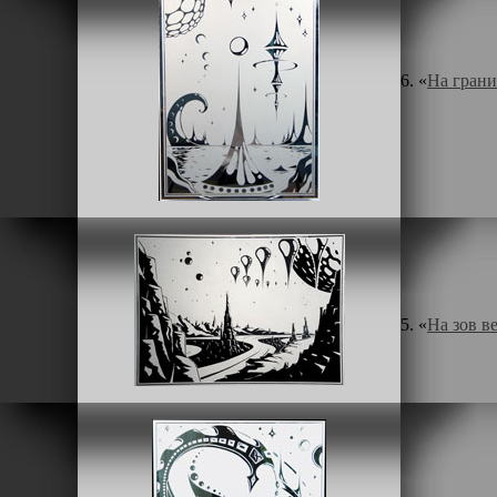
6. «
На гран
5. «
На зов в