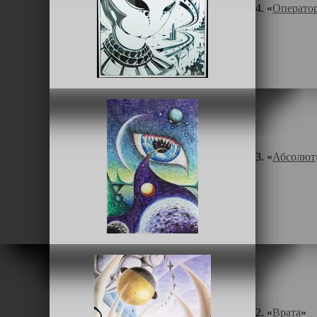
4. «
Операто
3. «
Абсолют
2. «
Врата
»