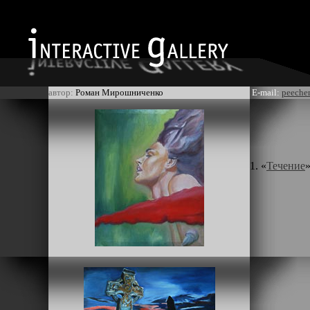
автор:
Роман Мирошниченко
E-mail:
peeche
1. «
Течение