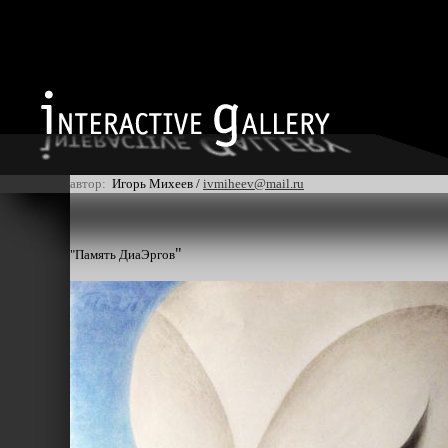
автор:
Игорь Михеев /
ivmiheev@mail.ru
"
"Память ДиаЭргов