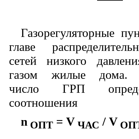
Газорегуляторные пу
главе распределител
сетей низкого давлен
газом жилые дома. 
число ГРП опреде
соотношения
n
=
V
/
V
ОПТ
ЧАС
ОП