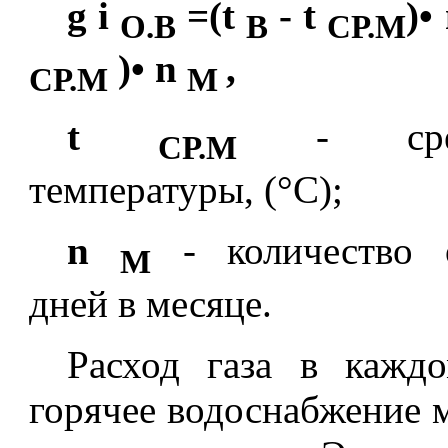
g
i
=(
t
-
t
)•
О.В
В
СР.М
)•
n
,
СР.М
М
t
- сре
СР.М
температуры, (°С);
n
- количество о
М
дней в месяце.
Расход газа в кажд
горячее водоснабжение м