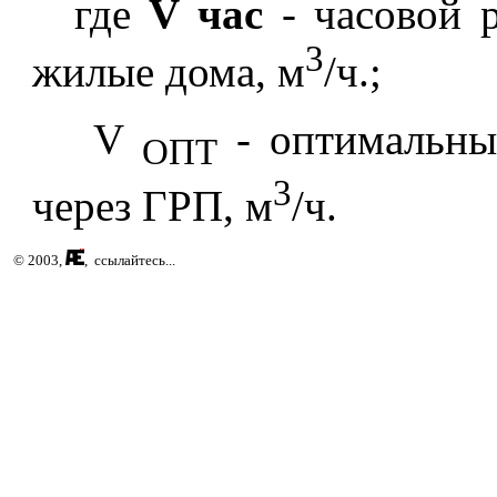
где
V час
- часовой р
3
жилые дома, м
/ч.;
V
- оптимальный
ОПТ
3
через ГРП, м
/ч.
© 2003,
, ссылайтесь...