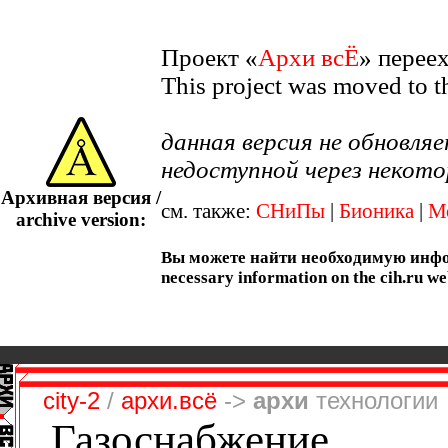
Проект «
Архи всЁ
» перее
This project was moved to 
данная версия не обновл
недоступной через некото
Архивная версия /
см. также:
СНиПы
|
Бионика
|
М
archive version:
Вы можете найти необходимую информ
necessary information on the cih.ru we
city-2
/
архи.всё
->
архи
технологии
Газоснабжение