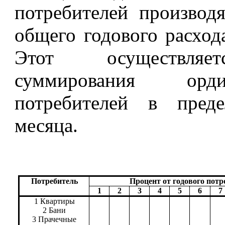
потребителей производ
общего годового расход
Этот осуществляе
суммирования орд
потребителей в пред
месяца.
Потребитель
Процент от годового потр
1
2
3
4
5
6
7
1 Квартиры
2 Бани
3 Прачечные