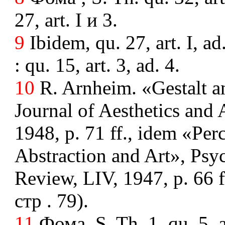
27, art. I и 3.
9
Ibidem, qu. 27, art. I, ad
: qu. 15, art. 3, ad. 4.
10
R. Arnheim. «Gestalt a
Journal of Aesthetics and 
1948, p. 71 ff., idem «Per
Abstraction and Art», Psy
Review, LIV, 1947, p. 66 f
стр . 79).
11
Фома, S. Th. 1, qu. 5, ar