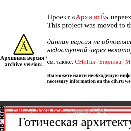
Проект «
Архи всЁ
» перее
This project was moved to 
данная версия не обновл
недоступной через некото
Архивная версия /
см. также:
СНиПы
|
Бионика
|
М
archive version:
Вы можете найти необходимую информ
necessary information on the cih.ru we
city-2
/
архи.всё
->
архи
ГЭК
Готическая архитект