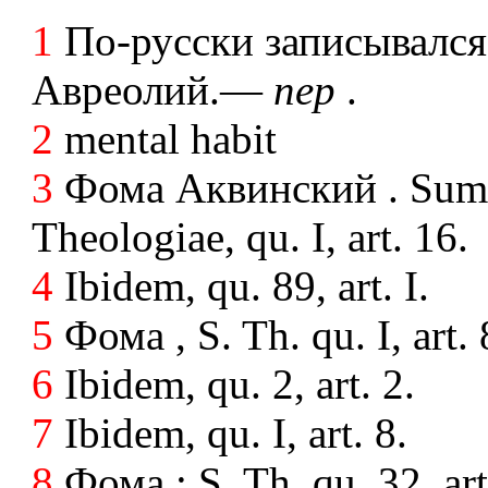
1
По-русски записывался
Авреолий.—
пер
.
2
mental habit
3
Фома Аквинский . Su
Theologiae, qu. I, art. 16.
4
Ibidem, qu. 89, art. I.
5
Фома , S. Th. qu. I, art. 
6
Ibidem, qu. 2, art. 2.
7
Ibidem, qu. I, art. 8.
8
Фома ; S. Th. qu. 32, art.