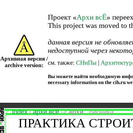
Проект «
Архи всЁ
» перее
This project was moved to 
данная версия не обновл
недоступной через некото
Архивная версия /
см. также:
СНиПы
|
Архитектур
archive version:
Вы можете найти необходимую информ
necessary information on the cih.ru we
index
/
архи.всё
->
архи
. бионика
ПРАКТИКА СТРОИ