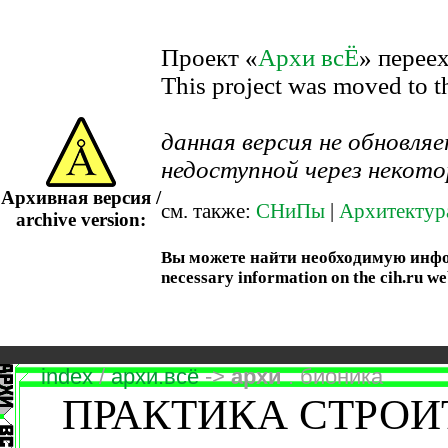
Проект «
Архи всЁ
» перее
This project was moved to 
данная версия не обновл
недоступной через некото
Архивная версия /
см. также:
СНиПы
|
Архитектур
archive version:
Вы можете найти необходимую информ
necessary information on the cih.ru we
index
/
архи.всё
->
архи
. бионика
ПРАКТИКА СТРОИ