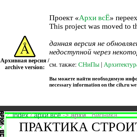
Проект «
Архи всЁ
» перее
This project was moved to 
данная версия не обновл
недоступной через некото
Архивная версия /
см. также:
СНиПы
|
Архитектур
archive version:
Вы можете найти необходимую информ
necessary information on the cih.ru we
index
/
архи.всё
->
архи
. бионика
ПРАКТИКА СТРОИ