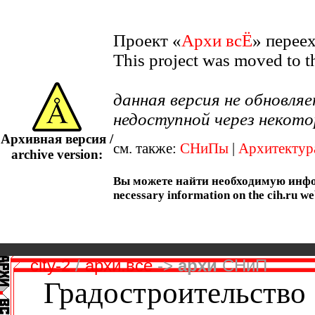
Проект «
Архи всЁ
» перее
This project was moved to 
данная версия не обновл
недоступной через некото
Архивная версия /
см. также:
СНиПы
|
Архитектур
archive version:
Вы можете найти необходимую информ
necessary information on the cih.ru we
city-2
/
архи.всё
->
архи
СНиП
Градостроительство