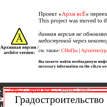
Проект «
Архи всЁ
» перее
This project was moved to 
данная версия не обновл
недоступной через некото
Архивная версия /
см. также:
СНиПы
|
Архитектур
archive version:
Вы можете найти необходимую информ
necessary information on the cih.ru we
city-2
/
архи.всё
->
архи
СНиП
Градостроительство