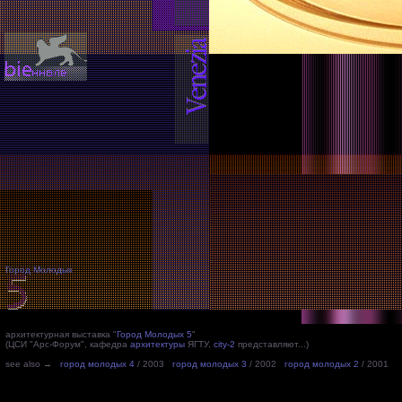
Город Молодых
архитектурная выставка "
Город Молодых 5
"
(ЦСИ "Арс-Форум", кафедра
архитектуры
ЯГТУ,
city-2
представляют...)
see also →
город молодых 4
/ 2003
город молодых 3
/ 2002
город молодых 2
/ 2001