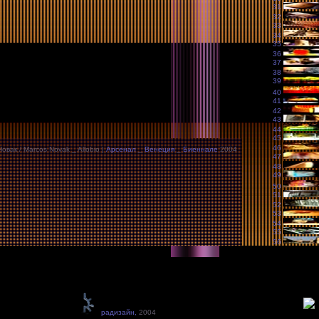
31
32
33
34
35
36
37
38
39
40
41
42
43
44
45
46
овак / Marcos Novak _ Allobio |
Арсенал
_
Венеция
_
Биеннале
2004
47
48
49
50
51
52
53
54
55
56
радизайн,
2004