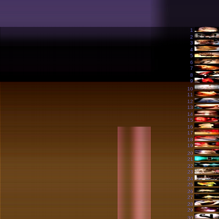
1
2
3
4
5
6
7
8
9
10
11
12
13
14
15
16
17
18
19
20
21
22
23
24
25
26
27
28
29
30