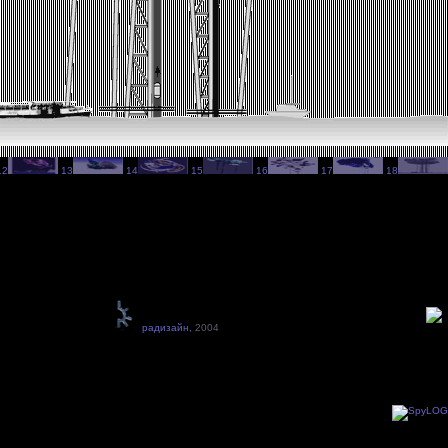
12
13
14
15
16
17
18
радизайн,
2004