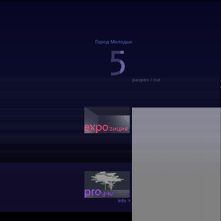
Город Молодых
разрез / cut
info >