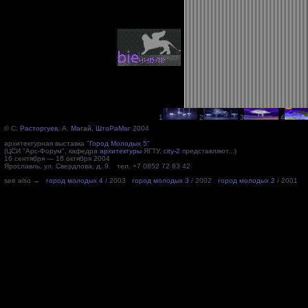
1
2
3
4
© С.
Расторгуев
, А.
Магай
,
ШтоРаМаг
2004
архитектурная выставка "
Город Молодых 5
"
(ЦСИ "Арс-Форум", кафедра
архитектуры
ЯГТУ,
city-2
представляют...)
16 сентября — 16 октября 2004
Ярославль, ул. Свердлова, д. 9. тел. +7 0852 72 83 42
see also →
город молодых 4
/ 2003
город молодых 3
/ 2002
город молодых 2
/ 2001