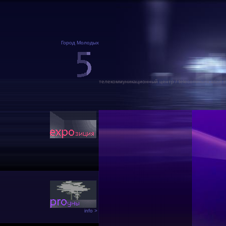
Город Молодых
телекоммуникационный центр / telecommunication c
info >