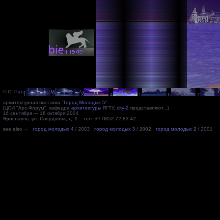
© С.
Расторгуев
, А.
Магай
,
ШтоРаМаг
2004
1
2
3
4
5
6
7
архитектурная выставка "
Город Молодых 5
"
(ЦСИ "Арс-Форум", кафедра
архитектуры
ЯГТУ,
city-2
представляют...)
16 сентября — 16 октября 2004
Ярославль, ул. Свердлова, д. 9. тел. +7 0852 72 83 42
see also →
город молодых 4
/ 2003
город молодых 3
/ 2002
город молодых 2
/ 2001