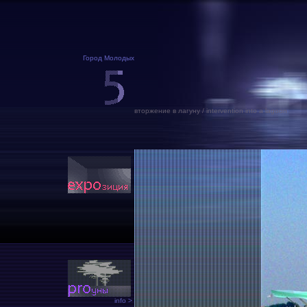
Город Молодых
вторжение в лагуну / intervention into a lagoon
info >