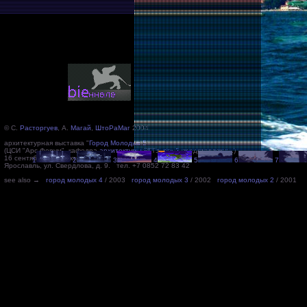
© С.
Расторгуев
, А.
Магай
,
ШтоРаМаг
2004
архитектурная выставка "
Город Молодых 5
"
(ЦСИ "Арс-Форум", кафедра
архитектуры
ЯГТУ,
city-2
представляют...)
16 сентября — 16 октября 2004
1
2
3
4
5
6
7
Ярославль, ул. Свердлова, д. 9. тел. +7 0852 72 83 42
see also →
город молодых 4
/ 2003
город молодых 3
/ 2002
город молодых 2
/ 2001