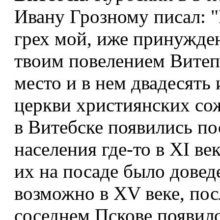
Ивану Грозному писал: 
грех мой, иже принужде
твоим повелением Витеп
место и в нем двадесять 
церкви християнских с
в Витебске появились п
населения где-то в XI ве
их на посаде было довед
возможно в XV веке, посл
соседнем Пскове появил