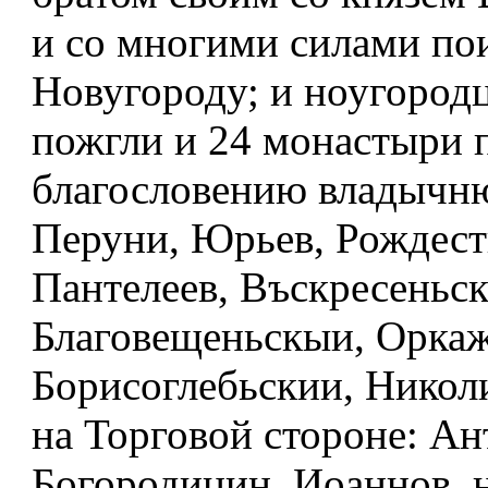
и со многими силами по
Новугороду; и ноугород
пожгли и 24 монастыри 
благословению владычню
Перуни, Юрьев, Рождест
Пантелеев, Въскресеньс
Благовещеньскыи, Оркаж
Борисоглебьскии, Николи
на Торговой стороне: Ан
Богородицин, Иоаннов, н