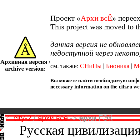
Проект «
Архи всЁ
» перее
This project was moved to 
данная версия не обновл
недоступной через некото
Архивная версия /
см. также:
СНиПы
|
Бионика
|
М
archive version:
Вы можете найти необходимую информ
necessary information on the cih.ru we
city-2
/
архи.всё
->
архи
ГЭК
Русская цивилизация