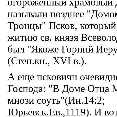
огороженный храмовый 
называли позднее "Домо
Троицы" Псков, который,
житию св. князя Всеволо
был "Якоже Горний Иер
(Степ.кн., XVI в.).
А еще псковичи очевидно
Господа: "В Доме Отца 
мнози соуть"(Ин.14:2;
Юрьевск.Ев.,1119). И во