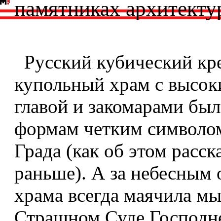
памятниках архитект
Русский кубический кре
купольный храм с высок
главой и закомарами был
формам четким символо
Града (как об этом расск
раньше). А за небесным 
храма всегда маячила мы
Страшном Суде Господне