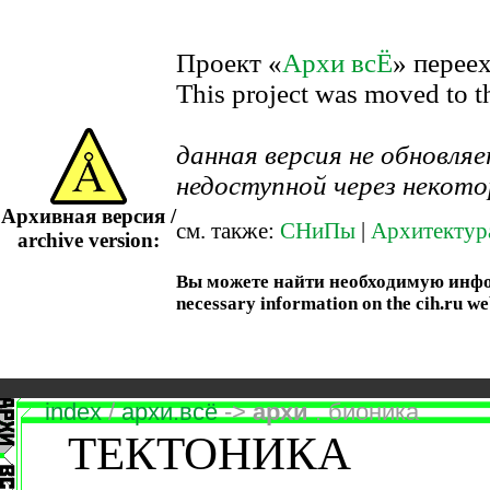
Проект «
Архи всЁ
» перее
This project was moved to 
данная версия не обновл
недоступной через некото
Архивная версия /
см. также:
СНиПы
|
Архитектур
archive version:
Вы можете найти необходимую информ
necessary information on the cih.ru we
index
/
архи.всё
->
архи
. бионика
ТЕКТОНИКА