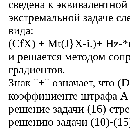
сведена к эквивалентной
экстремальной задаче с
вида:
(CfX) + Mt(J}X-i.)+ Hz-*r
и решается методом со
градиентов.
Знак "+" означает, что (D
коэффициенте штрафа А
решение задачи (16) стр
решению задачи (10)-(15