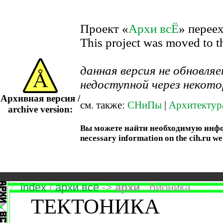
Проект «
Архи всЁ
» перее
This project was moved to 
данная версия не обновл
недоступной через некото
Архивная версия /
см. также:
СНиПы
|
Архитектур
archive version:
Вы можете найти необходимую информ
necessary information on the cih.ru we
index
/
архи.всё
->
архи
. бионика
ТЕКТОНИКА