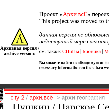
Проект «
Архи всЁ
» перее
This project was moved to 
данная версия не обновл
недоступной через некото
Архивная версия /
см. также:
СНиПы
|
Бионика
|
М
archive version:
Вы можете найти необходимую информ
necessary information on the cih.ru we
city-2
/
архи.всё
->
архи
география
Пушкин / Царское С