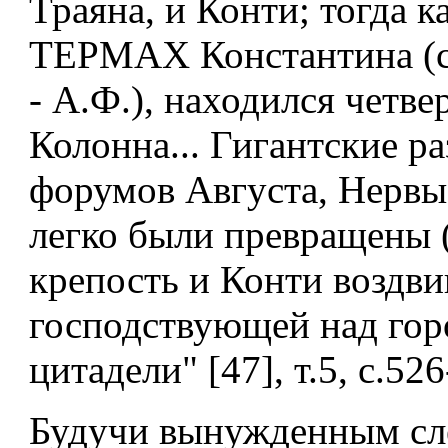
Траяна, и Конти; тогда ка
ТЕРМАХ Константина (сн
- А.Ф.), находился четв
Колонна... Гигантские р
форумов Августа, Нервы
легко были превращены (
крепость и Конти воздвиг
господствующей над го
цитадели" [47], т.5, с.526
Будучи вынужденным сл