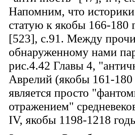
Напомним, что историки
статую к якобы 166-180 г
[523], с.91. Между проч
обнаруженному нами пар
рис.4.42 Главы 4, "анти
Аврелий (якобы 161-180
является просто "фанто
отражением" средневеко
IV, якобы 1198-1218 годы