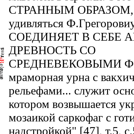
СТРАННЫМ ОБРАЗОМ, -
удивляться Ф.Грегоровиу
СОЕДИНЯЕТ В СЕБЕ 
ДРЕВНОСТЬ СО
СРЕДНЕВЕКОВЫМИ 
мраморная урна с вакхи
рельефами... служит осн
котором возвышается у
мозаикой саркофаг с гот
надстройкой" [47], т.5, с.