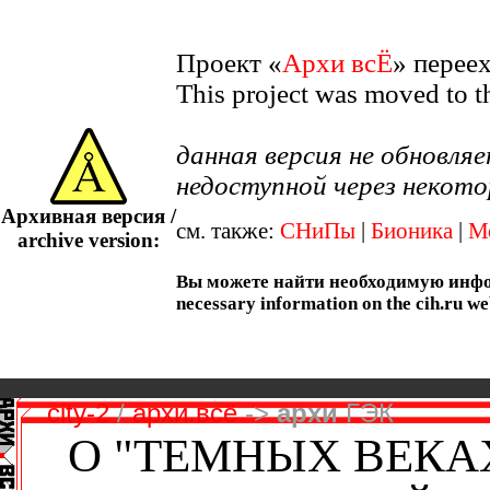
Проект «
Архи всЁ
» перее
This project was moved to 
данная версия не обновл
недоступной через некото
Архивная версия /
см. также:
СНиПы
|
Бионика
|
М
archive version:
Вы можете найти необходимую информ
necessary information on the cih.ru we
city-2
/
архи.всё
->
архи
ГЭК
О "ТЕМНЫХ ВЕКАХ