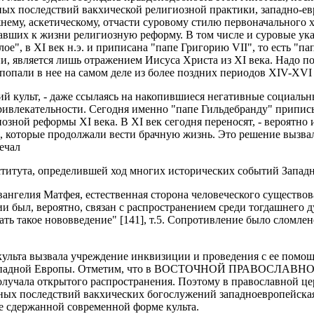
ных последствий вакхической религиозной практики, западно-ев
нему, аскетическому, отчасти суровому стилю первоначального х
вавших к жизни религиозную реформу. В том числе и суровые ука
ое", в XI век н.э. и приписана "папе Григорию VII", то есть "п
и, является лишь отражением Иисуса Христа из XI века. Надо по
попали в нее на самом деле из более поздних периодов XIV-XVI 
 культ, - даже ссылаясь на накопившиеся негативные социальн
о привлекательности. Сегодня именно "папе Гильдебранду" припи
зной реформы XI века. В XI век сегодня переносят, - вероятно 
, которые продолжали вести брачную жизнь. Это решение вызвал
ечал
нститута, определившей ход многих исторических событий Запад
нгелия Матфея, естественная сторона человеческого существова
ии был, вероятно, связан с распространением среди тогдашнего 
ть такое нововведение" [141], т.5. Сопротивление было сломлено
культа вызвала учреждение инквизиции и проведения с ее помо
ни Западной Европы. Отметим, что в ВОСТОЧНОЙ ПРАВОСЛАВНОЙ
учала открытого распространения. Поэтому в православной це
ных последствий вакхических богослужений западноевропейска
е сдержанной современной форме культа.