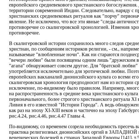
европейского средневекового христианского богослужения.
территории современной Индии. Следовательно, наряду с п
христианских средневековых ритуалов как "порчу" первонача
явление. Не исключено, что все эти явные "следы античност
противоречие со скалигеровской хронологией. Изменив хро
противоречие.
В скалигеровской истории сохранилось много следов средн
христиан, по сообщениям историков религии, - см., например
называемые "влюбленные ночи". Как ни стараются позднеср
"вечери любви" были посвящены одним лишь "дружеским во
"агапа" обнаруживает совсем другое. Для "братской любви" 
употребляется исключительно для эротической любви. Поэтом
европейских вакханалий дионисийского культа со всеми его
скалигеровская хронология предподносит нам из истории с
исключение, по-видимому было правилом. Например, много
на распространенность в средние века христианского культ
первоначального, более строгого христианского ритуала XI
Ливия в его известной "Истории Города". А ведь обнаруж
как раз на эпоху XI-XIII веков и частично на эпоху Габсбурго
рис.4.24, рис.4.46, рис.4.47 Главы 4.
По-видимому, со временем созрела необходимость пресечь ва
практика религиозных дионисийских оргий в ЗАПАДНОЙ це
венерических болезней в странах Западной Европы [141], т.