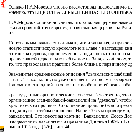
Однако Н.А.Морозов упорно рассматривал православную ц
мнению, это ЕЩЕ ОДНА СЕРЬЕЗНЕЙШАЯ ЕГО ОШИБКА. И п
Н.А.Морозов ошибочно считал, что западная церковь намно
скалигеровской точке зрения, православная церковь на Руси 
н.э.
Но теперь мы начинаем понимать, что и западная, и правос
новую статистическую хронологию в Главе 4 настоящей кни
латинская церковь, одновременно зародившись от одного ко
православной церкви, употребляемое на Западе - orthodox, то
то, что православная практика более близка к первичному д
Знаменитые средневековые описания "дьявольских шабашей"
"агапы"-вакханалии, но уже объявленные новыми реформаторам
Напомним, что одной из основных особенностей агап-шабаше
- разнузданные оргиастические эксцессы. Естественно, что 
организацию агап-шабашей-вакханалий на "дьявола", чтобы 
христианском прошлом. Собственное прошлое было отрезано
отодвинуто в глубокое прошлое. На рис.5.6 мы приводим 
вакханалий. Это известная картина "Вакханалия" Доссо Досси
изображением вакхического праздника Диониса [509], т.1, с
около 1615 года [526], лист 44.