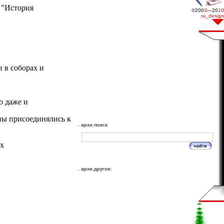
 "История
 в соборах и
о даже и
пы присоединялись к
.
архи.поиск:
их
.
архи.другое: