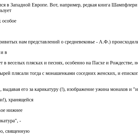
лся в Западной Европе. Вот, например, редкая книга Шампфлери
льзует
х особое
ивитых нам представлений о средневековье - А.Ф.) происходили
 и в
 в веселых плясках и песнях, особенно на Пасхе и Рождестве, н
рей плясали тогда с монашенками соседних женских, и еписко
выдавая его за карикатуру (!), изображение ужина монахов и "
и!), хранящейся
вое нижнее
катура", -
лию, священную