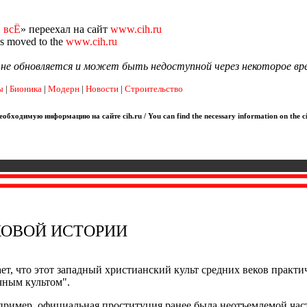
 всЁ
» переехал на сайт
www.cih.ru
as moved to the
www.cih.ru
я не обновляется и может быть недоступной через некоторое вр
ы
|
Бионика
|
Модерн
|
Новости
|
Строительство
обходимую информацию на сайте cih.ru / You can find the necessary information on the ci
КОВОЙ ИСТОРИИ
т, что этот западный христианский культ средних веков практич
чным культом".
пример, официальная проституция ранее была неотъемлемой час