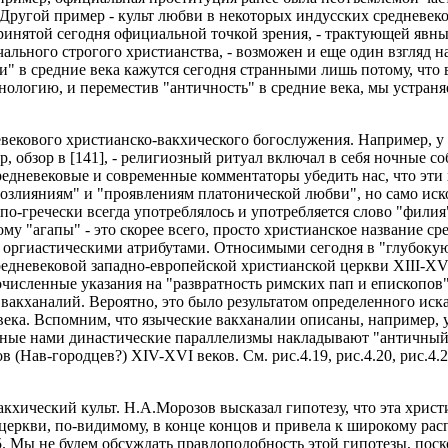
 Другой пример - культ любви в некоторых индусских средневек
ринятой сегодня официальной точкой зрения, - трактующей явн
льного строгого христианства, - возможен и еще один взгляд на
и" в средние века кажутся сегодня странными лишь потому, что 
нологию, и переместив "античность" в средние века, мы устран
евекового христианско-вакхического богослужения. Например, у
, обзор в [141], - религиозный ритуал включал в себя ночные со
едневековые и современные комментаторы убедить нас, что эти
злияниям" и "проявлениям платонической любви", но само иско
по-гречески всегда употреблялось и употребляется слово "филия"
у "агапы" - это скорее всего, просто христианское название ср
 оргиастическими атрибутами. Относимыми сегодня в "глубокую 
редневековой западно-европейской христианской церкви XIII-XV
численные указания на "развратность римских пап и епископов
а вакханалий. Вероятно, это было результатом определенного ис
 века. Вспомним, что языческие вакханалии описаны, например, 
енные нами династические параллелизмы накладывают "античны
в (Нав-городцев?) XIV-XVI веков. См. рис.4.19, рис.4.20, рис.4.21
кхический культ. Н.А.Морозов высказал гипотезу, что эта христ
ркви, по-видимому, в конце концов и привела к широкому ра
5. Мы не будем обсуждать правдоподобность этой гипотезы, поск