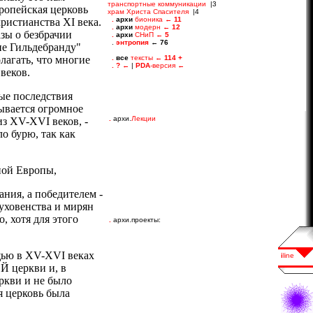
ропейская церковь
ристианства XI века.
зы о безбрачии
апе Гильдебранду"
лагать, что многие
веков.
ые последствия
сывается огромное
.
архи.
Лекции
из XV-XVI веков, -
о бурю, так как
ной Европы,
ния, а победителем -
духовенства и мирян
, хотя для этого
.
архи.проекты:
щью в XV-XVI веках
 церкви и, в
ркви и не было
я церковь была