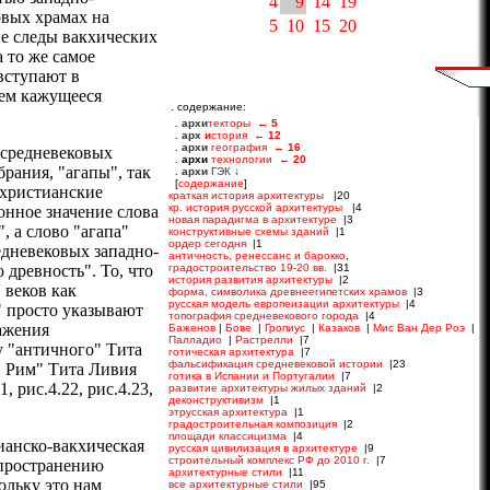
4
9
14
19
овых храмах на
5
10
15
20
ые следы вакхических
 то же самое
вступают в
яем кажущееся
.
содержание:
 средневековых
брания, "агапы", так
 христианские
нное значение слова
, а слово "агапа"
едневековых западно-
древность". То, что
 веков как
" просто указывают
кажения
у "античного" Тита
й Рим" Тита Ливия
, рис.4.22, рис.4.23,
ианско-вакхическая
спространению
ольку это нам