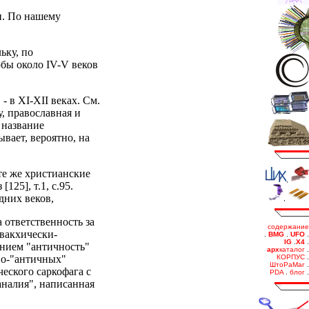
и. По нашему
ьку, по
обы около IV-V веков
 в XI-XII веках. См.
, православная и
 название
ывает, вероятно, на
те же христианские
25], т.1, с.95.
дних веков,
 ответственность за
 вакхически-
анием "античность"
во-"античных"
ческого саркофага с
аналия", написанная