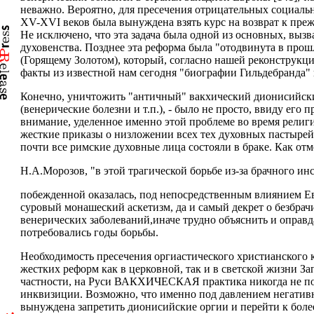
неважно. Вероятно, для пресечения отрицательных социаль
XV-XVI веков была вынуждена взять курс на возврат к преж
Не исключено, что эта задача была одной из основных, выз
духовенства. Позднее эта реформа была "отодвинута в прошл
(Горящему Золотом), который, согласно нашей реконструкци
факты из известной нам сегодня "биографии Гильдебранда" 
Конечно, уничтожить "античный" вакхический дионисийский
(венерические болезни и т.п.), - было не просто, ввиду ег
внимание, уделенное именно этой проблеме во время религио
жесткие приказы о низложении всех тех духовных пастырей
почти все римские духовные лица состояли в браке. Как отм
Н.А.Морозов, "в этой трагической борьбе из-за брачного и
побежденной оказалась, под непосредственным влиянием Ева
суровый монашеский аскетизм, да и самый декрет о безбрач
венерических заболеваний,иначе трудно объяснить и оправда
потребовались годы борьбы.
Необходимость пресечения оргиастического христианского 
жестких реформ как в церковной, так и в светской жиз
частности, на Руси ВАКХИЧЕСКАЯ практика никогда не пол
инквизиции. Возможно, что именно под давлением негатив
вынуждена запретить дионисийские оргии и перейти к боле