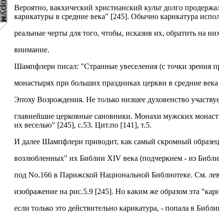
Вероятно, вакхический христианский культ долго продержа
карикатуры в средние века" [245]. Обычно карикатура испо
реальные черты для того, чтобы, исказив их, обратить на ни
внимание.
Шампфлери писал: "Странные увеселения (с точки зрения пр
монастырях при больших праздниках церкви в средние века
Эпоху Возрождения. Не только низшее духовенство участвует
главнейшие церковные сановники. Монахи мужских монасты
их веселью" [245], c.53. Цит.по [141], т.5.
И далее Шампфлери приводит, как самый скромный образец, 
возлюбленных" их Библии XIV века (подчеркнем - из Библи
под No.166 в Парижской Национальной Библиотеке. См. ле
изображение на рис.5.9 [245]. Но каким же образом эта "кари
если только это действительно карикатура, - попала в Биб