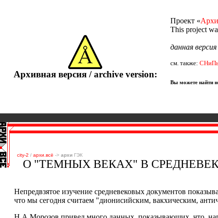
Проект «
Архи
This project w
данная верси
см. также:
СНиП
Архивная версия / archive version:
Вы можете найти не
city-2
/
архи.всё
->
архи
ГЭК
О "ТЕМНЫХ ВЕКАХ" В СРЕДНЕВЕ
Непредвзятое изучение средневековых документов показывае
что мы сегодня считаем "дионисийским, вакхическим, анти
Н.А.Морозов привел много данных, показывающих, что, на