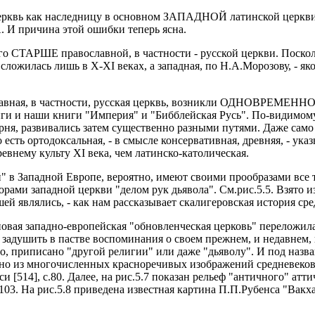
ерквь как наследницу в основном ЗАПАДНОЙ латинской церкв
ричина этой ошибки теперь ясна.
го СТАРШЕ православной, в частности - русской церкви. Поскол
сложилась лишь в X-XI веках, а западная, по Н.А.Морозову, - як
лавная, в частности, русская церквь, возникли ОДНОВРЕМЕННО -
ги и наши книги "Империя" и "Бибблейская Русь". По-видимому
рня, развивались затем существенно разными путями. Даже само
 есть ортодоксальная, - в смысле консервативная, древняя, - указ
ревнему культу XI века, чем латинско-католическая.
 в Западной Европе, вероятно, имеют своими прообразами все 
и западной церкви "делом рук дьявола". См.рис.5.5. Взято из [1
й являлись, - как нам рассказывает скалигеровская история сре
новая западно-европейская "обновленческая церковь" переложила
задушить в пастве воспоминания о своем прежнем, и недавнем,
, приписано "другой религии" или даже "дьяволу". И под назв
одно из многочисленных красноречивых изображений средневеко
 [514], с.80. Далее, на рис.5.7 показан рельеф "античного" атти
.103. На рис.5.8 приведена известная картина П.П.Рубенса "Вакх