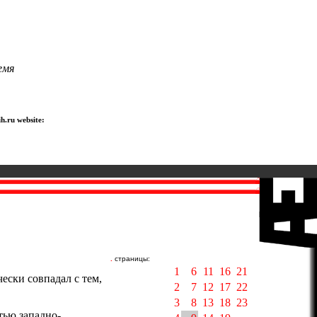
емя
h.ru website:
.
страницы:
1
6
11
16
21
ески совпадал с тем,
2
7
12
17
22
3
8
13
18
23
тью западно-