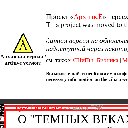
Проект «
Архи всЁ
» перее
This project was moved to 
данная версия не обновл
недоступной через некото
Архивная версия /
см. также:
СНиПы
|
Бионика
|
М
archive version:
Вы можете найти необходимую информ
necessary information on the cih.ru we
city-2
/
архи.всё
->
архи
ГЭК
О "ТЕМНЫХ ВЕКАХ