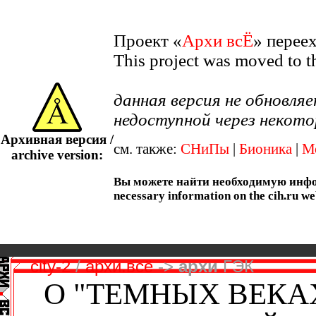
Проект «
Архи всЁ
» перее
This project was moved to 
данная версия не обновл
недоступной через некото
Архивная версия /
см. также:
СНиПы
|
Бионика
|
М
archive version:
Вы можете найти необходимую информ
necessary information on the cih.ru we
city-2
/
архи.всё
->
архи
ГЭК
О "ТЕМНЫХ ВЕКАХ