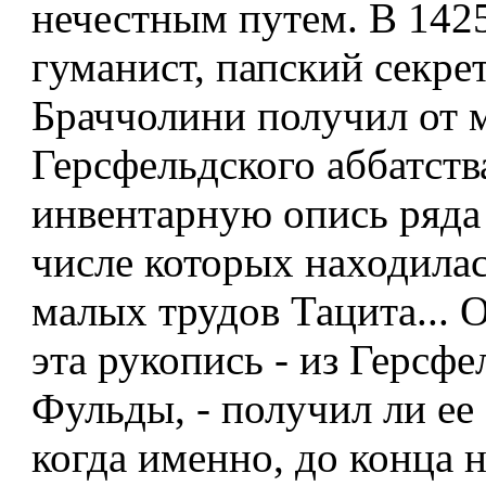
нечестным путем. В 1425
гуманист, папский секре
Браччолини получил от 
Герсфельдского аббатств
инвентарную опись ряда 
числе которых находила
малых трудов Тацита... 
эта рукопись - из Герсфе
Фульды, - получил ли ее
когда именно, до конца 