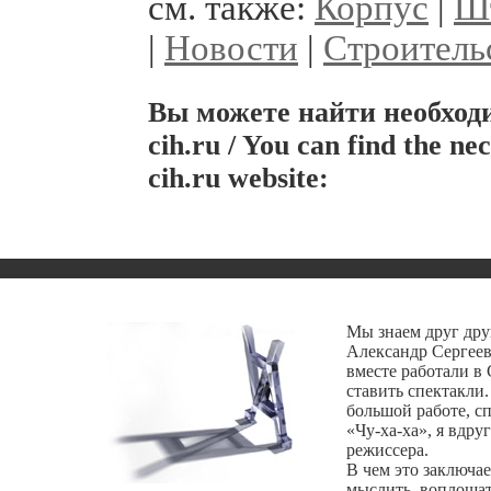
см. также:
Корпус
|
Ш
|
Новости
|
Строитель
Вы можете найти необхо
cih.ru / You can find the ne
cih.ru website:
Мы знаем друг друг
Александр Сергеев
вместе работали в 
ставить спектакли
большой работе, сп
«Чу-ха-ха», я вдру
режиссера.
В чем это заключае
мыслить, воплощат