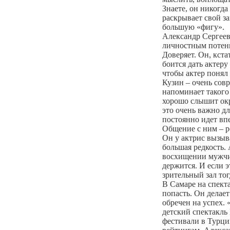
Знаете, он никогда
раскрывает свой з
большую «фигу».
Александр Сергеев
личностным потен
Доверяет. Он, кста
боится дать актеру
чтобы актер понял 
Кузин – очень сов
напоминает таког
хорошо слышит ок
это очень важно дл
постоянно идет впе
Общение с ним – р
Он у актрис вызыв
большая редкость. 
восхищении мужчи
держится. И если э
зрительный зал тог
В Самаре на спект
попасть. Он делае
обречен на успех. 
детский спектакль
фестивали в Турц