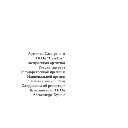
Артистка Самарского
ТЮЗа "СамАрт",
заслуженная артистка
России, лауреат
Государственной премии и
Национальной премии
"Золотая маска" Роза
Хайруллина об режиссере
Ярославского ТЮЗа
Александре Кузине