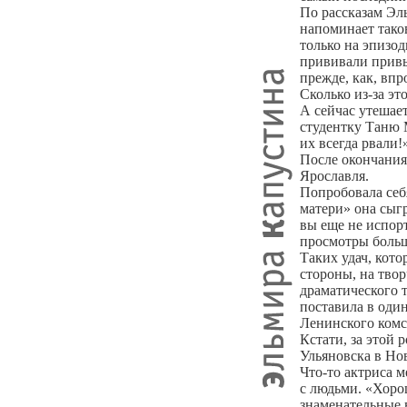
По рассказам Эл
напоминает таков
только на эпизод
прививали привы
прежде, как, вп
Сколько из-за эт
А сейчас утешает
студентку Таню М
их всегда рвали!
После окончания 
Ярославля.
Попробовала себ
матери» она сыгр
вы еще не испор
просмотры больш
Таких удач, кото
стороны, на тво
драматического 
поставила в оди
Ленинского комс
Кстати, за этой 
Ульяновска в Но
Что-то актриса м
с людьми. «Хоро
знаменательные в