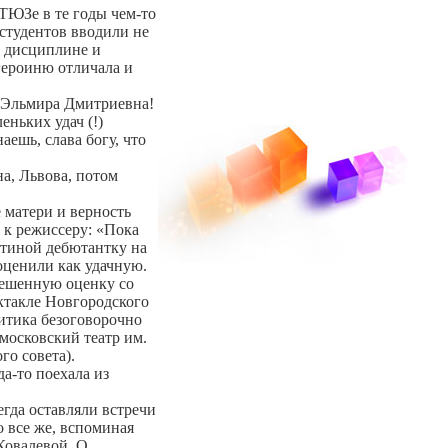
ТЮЗе в те годы чем-то
 студентов вводили не
й дисциплине и
героиню отличала и
ла Эльмира Дмитриевна!
еньких удач (!)
аешь, слава богу, что
на, Львова, потом
 матери и верность
 к режиссеру: «Пока
ртиной дебютантку на
ценили как удачную.
звешенную оценку со
ектакле Новгородского
ритика безоговорочно
московский театр им.
о совета).
да-то поехала из
сегда оставляли встречи
 все же, вспоминая
Ковалевой, О.