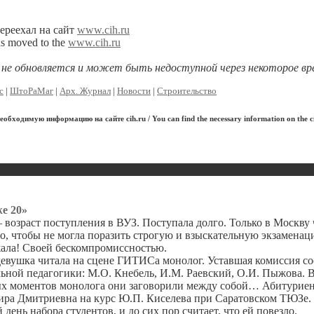
ереехал на сайт
www.cih.ru
as moved to the
www.cih.ru
я не обновляется и может быть недоступной через некоторое вр
с
|
ШтоРаМаг
|
Арх. Журнал
|
Новости
|
Строительство
обходимую информацию на сайте cih.ru / You can find the necessary information on the ci
же 20»
 – возраст поступления в ВУЗ. Поступала долго. Только в Москву 
то, чтобы не могла поразить строгую и взыскательную экзамена
ала! Своей бескомпромиссностью.
вушка читала на сцене ГИТИСа монолог. Уставшая комиссия со
льной педагогики: М.О. Кнебель, И.М. Раевский, О.И. Пыжова. В
 моментов монолога они заговорили между собой… Абитуриент
ра Дмитриевна на курс Ю.П. Киселева при Саратовском ТЮЗе. 
день набора студентов, и до сих пор считает, что ей повезло.