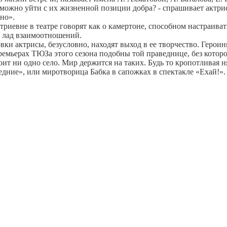
можно уйти с их жизненной позиции добра? - спрашивает актриса
но».
иевне в театре говорят как о камертоне, способном настраиват
 лад взаимоотношений.
вки актрисы, безусловно, находят выход в ее творчество. Геро
емьерах ТЮЗа этого сезона подобны той праведнице, без которо
оит ни одно село. Мир держится на таких. Будь то кропотливая 
едние», или миротворица Бабка в сапожках в спектакле «Ехай!».