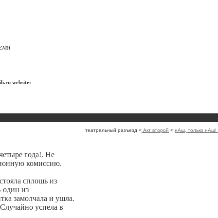
емя
h.ru website:
театральный разъезд <
Акт второй
<
нАш, только нАш!
четыре года!. Не
ционную комиссию.
стояла сплошь из
 один из
ка замолчала и ушла.
Случайно успела в