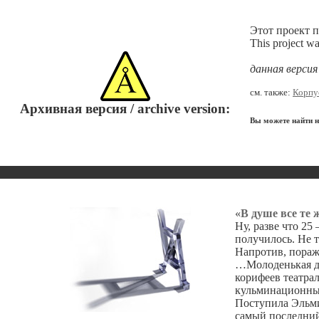
Этот проект п
This project w
данная верси
см. также:
Корпу
Архивная версия / archive version:
Вы можете найти не
«В душе все те 
Ну, разве что 25
получилось. Не 
Напротив, пораж
…Молоденькая де
корифеев театра
кульминационных
Поступила Эльми
самый последний 