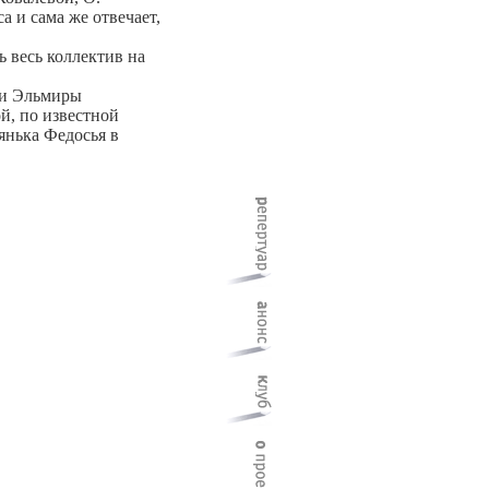
 и сама же отвечает,
ь весь коллектив на
ини Эльмиры
й, по известной
нянька Федосья в