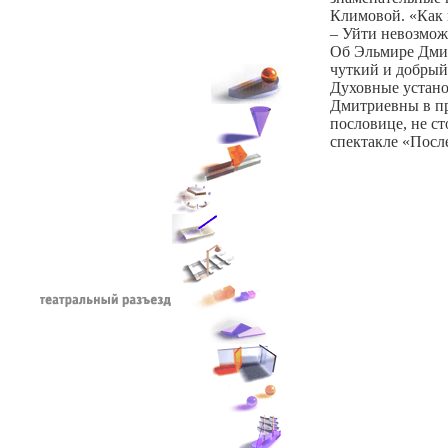
Климовой. «Как 
– Уйти невозмож
Об Эльмире Дмитр
чуткий и добрый
Духовные устано
Дмитриевны в пр
пословице, не ст
спектакле «Посл