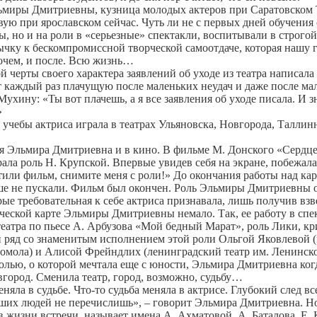
ьмиры Дмитриевны, кузница молодых актеров при Саратовском 
ую при ярославском сейчас. Чуть ли не с первых дней обучения
ы, но и на роли в «серьезные» спектакли, воспитывали в строго
чку к бескомпромиссной творческой самоотдаче, которая нашу 
рочем, и после. Всю жизнь…
ой черты своего характера заявлений об уходе из театра написа
 каждый раз плачущую после маленьких неудач и даже после мал
ухину: «Ты вот плачешь, а я все заявления об уходе писала. И зн
»
учебы актриса играла в театрах Ульяновска, Новгорода, Таллин
я Эльмира Дмитриевна и в кино. В фильме М. Донского «Сердце
ала роль Н. Крупской. Впервые увидев себя на экране, побежала
тили фильм, снимите меня с роли!» До окончания работы над ка
е не пускали. Фильм был окончен. Роль Эльмиры Дмитриевны о
рые требовательная к себе актриса признавала, лишь получив в
рческой карте Эльмиры Дмитриевны немало. Так, ее работу в сп
театра по пьесе А. Арбузова «Мой бедный Марат», роль Лики, к
н ряд со знаменитым исполнением этой роли Ольгой Яковлевой (
омола) и Алисой Фрейндлих (ленинградский театр им. Ленинског
ролью, о которой мечтала еще с юности, Эльмира Дмитриевна ког
вгород. Сменила театр, город, возможно, судьбу…
еняла в судьбе. Что-то судьба меняла в актрисе. Глубокий след в
ших людей не перечислишь», – говорит Эльмира Дмитриевна. Но
 жизни встречи, называет имена А. Ахматовой, А. Баталова, Е. 