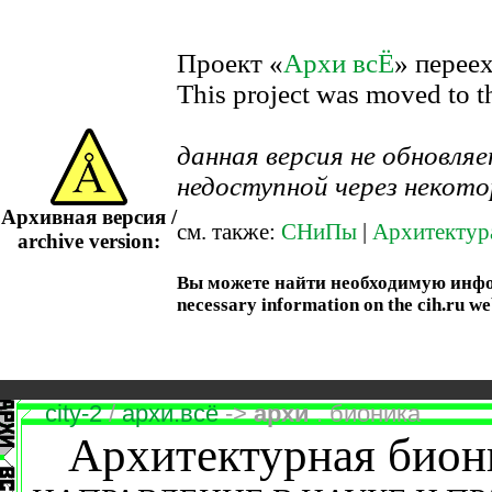
Проект «
Архи всЁ
» перее
This project was moved to 
данная версия не обновл
недоступной через некото
Архивная версия /
см. также:
СНиПы
|
Архитектур
archive version:
Вы можете найти необходимую информ
necessary information on the cih.ru we
city-2
/
архи.всё
->
архи
. бионика
Архитектурная бион