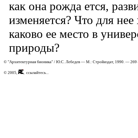
как она рожда­ ется, разв
изменяется? Что для нее 
каково ее место в униве
природы?
© "Архитектурная бионика" / Ю.С. Лебедев — М.: Стройиздат, 1990. — 269 
© 2005,
, ссылайтесь...