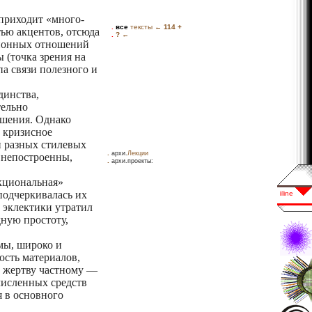
 приходит «много-
ью акцентов, отсюда
ционных отношений
 (точка зрения на
а связи полезного и
динства,
тельно
ошения. Однако
 кризисное
и разных стилевых
.
архи.
Лекции
 непостроенны,
.
архи.проекты:
кциональная»
подчеркивалась их
р эклектики утратил
ную простоту,
мы, широко и
ость материалов,
в жертву частному —
численных средств
 в основного