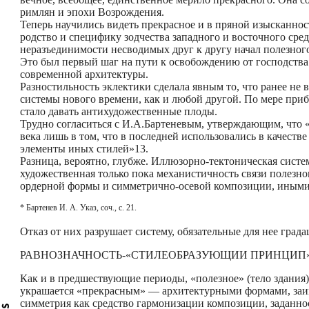
римлян и эпохи Возрождения.
Теперь научились видеть прекрасное и в пряной изысканнос
родство и специфику зодчества западного и восточного сре
неразъединимости несводимых друг к другу начал полезного 
Это был первый шаг на пути к освобождению от господства
современной архитектуры.
Разностильность эклектики сделала явным то, что ранее н
системы нового времени, как и любой другой. По мере при
стало давать антихудожественные плоды.
Трудно согласиться с И.А.Бартеневым, утверждающим, что 
века лишь в том, что в последней использовались в качест
элементы иных стилей»13.
Разница, вероятно, глубже. Иллюзорно-тектоническая сист
художественная только пока механистичность связи полезн
ордерной формы и симметрично-осевой композиции, иными 
* Бартенев И. А. Указ, соч., с. 21.
Отказ от них разрушает систему, обязательные для нее град
РАВНОЗНАЧНОСТЬ-«СТИЛЕОБРАЗУЮЩИИ ПРИНЦИП
Как и в предшествующие периоды, «полезное» (тело здания)
украшается «прекрасным» — архитектурными формами, за
симметрия как средство гармонизации композиции, заданно