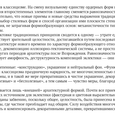
 в классицизме. На смену визуальному единству ордерных форм
я второстепенных элементов главному сменяется равнозначност
зательно, что новые приемы и новые средства выражения тради
выбор стилевых форм и способ организации ими плоскости стены
ния, не затрагивая формообразующих основ: механистичности тип
ы.
актовке традиционных принципов сводится к одному — утрате е
тствует зрительной целостности, достигавшейся путем последова
итектуре нового времени по характеру формообразующего отн
, декомпозицию иллюзорно-тектонической системы, а не просто
ругих периодов архитектуры после Возрождения. Равнозначност
твует аморфность, деструктурность композиций эклектики — они
степенные: «конструкцию», украшение и нейтральный фон. «Фун
й классицизма праздничную нарядность, не многочисленностью 
оны, и в такой же мере превратившись в чистое украшение, деко
зные» и «бесполезные», а тем самым — чувство меры, благород
чивается лишь «внешней» архитектурной формой. Почти все прие
х источником для эклектики (фактурная и цветовая выразительн
еданы забвению, поскольку общее, целостность, была принесена 
ы, где частное преобладает над общим. Силу воздействия много
ть и компенсировать декоративными деталями, превратившимися