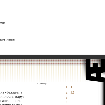
емя
h.ru website:
.
страницы:
1
11
из убеждает в
2
12
тичность, вдруг
3
то античность —
4
ревних греков,