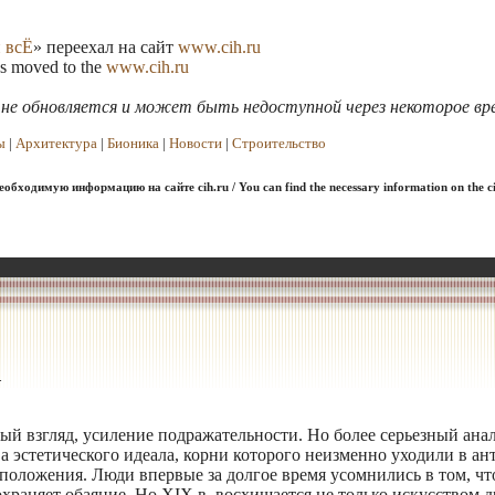
 всЁ
» переехал на сайт
www.cih.ru
as moved to the
www.cih.ru
я не обновляется и может быть недоступной через некоторое вр
ы
|
Архитектура
|
Бионика
|
Новости
|
Строительство
обходимую информацию на сайте cih.ru / You can find the necessary information on the ci
.
й взгляд, усиление подражательности. Но более серьезный анал
а эстетического идеала, корни которого неизменно уходили в ан
положения. Люди впервые за долгое время усомнились в том, ч
храняет обаяние. Но XIX в. восхищается не только искусством д