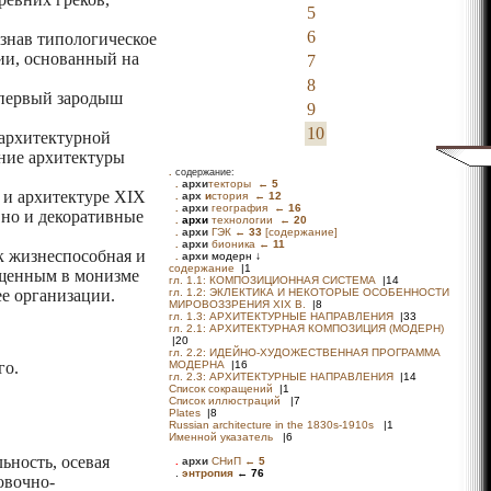
5
6
ознав типологическое
ии, основанный на
7
8
 первый зародыш
9
10
 архитектурной
ание архитектуры
.
содержание:
 и архитектуре XIX
 но и декоративные
к жизнеспособная и
ощенным в монизме
е организации.
го.
ность, осевая
овочно-