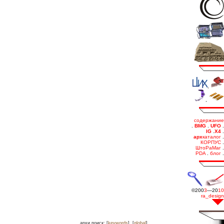
.
архи.поиск: [
keywords
], [
global
]