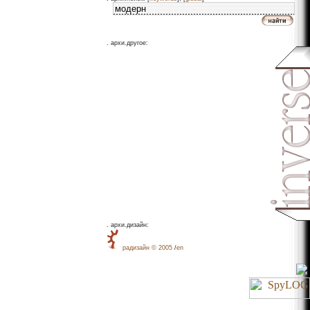
.
архи.другое:
.
архи.дизайн:
рaдизайн © 2005
/
en