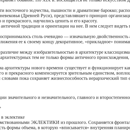
ти восточного зодчества, пышности и драматизме барокко; расп
дневековья (Древней Руси), представлявшего принцип организац
и прекрасного, научились ценить и его красоту.
 античной традиции и ориентации на нее. В нем следует видеть
е воспринималось столь очевидно — изначальную двойственность
ближения ее к своему концу декоративное, «прикладное» поним
«различие между изобразительностью в архитектуре классицизма
ве архитектурных тем не только формы античного происхождения,
ема архитектуры нового времени существует и функционирует ка
ого и прекрасного компенсируется зрительным единством, вопл
словами пока сохраняет жизнеспособность иерархический тип е
ации значительного и незначительного, главного и второстепенно
»
 в эклектике
имствованными ЭКЛЕКТИКИ из прошлого. Сохраняется фронталь
сть формы объема, в которую «вписывается» внутренняя планир