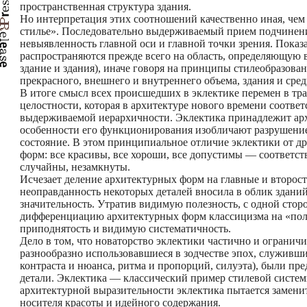
пространственная структура здания.
Но интерпретация этих соотношений качественно иная, чем
стилье». Последовательно выдерживаемый прием подчинени
невыявленность главной оси и главной точки зрения. Пока
распространяются прежде всего на область, определяющую 
здание и здания), иначе говоря на принципы стилеобразова
прекрасного, внешнего и внутреннего объема, здания и сред
В итоге смысл всех происшедших в эклектике перемен в тр
целостности, которая в архитектуре нового времени соотве
выдерживаемой иерархичности. Эклектика принадлежит арх
особенности его функционирования изобличают разрушение
состояние. В этом принципиальное отличие эклектики от д
форм: все красивы, все хороши, все допустимы — соответс
случайны, незамкнуты.
Исчезает деление архитектурных форм на главные и второ
неоправданность некоторых деталей вносила в облик здани
значительность. Утратив видимую полезность, с одной стор
дифференциацию архитектурных форм классицизма на «поле
приподнятость и видимую систематичность.
Дело в том, что новаторство эклектики частично и ограни
разнообразно использовавшиеся в зодчестве эпох, служивши
контраста и нюанса, ритма и пропорций, силуэта), были пр
детали. Эклектика — классический пример стилевой систем
архитектурной выразительности эклектика пытается замени
носителя красоты и идейного содержания.