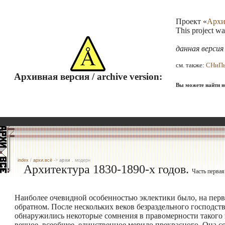
Проект «
Архи
This project w
данная верси
см. также:
СНиП
Архивная версия / archive version:
Вы можете найти не
index
/
архи.всё
->
архи
. модерн
Архитектура 1830-1890-х годов.
Часть первая
Наиболее очевидной особенностью эклектики было, на первы
обратном. После нескольких веков безраздельного господств
обнаружились некоторые сомнения в правомерности такого 
вечное, всеобщее, единственное мерило прекрасного. Она со