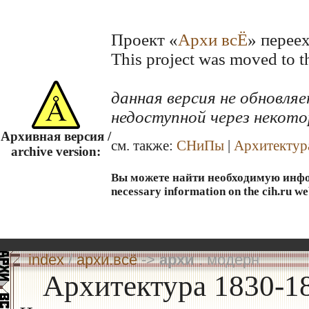
Проект «
Архи всЁ
» перее
This project was moved to 
данная версия не обновл
недоступной через некото
Архивная версия /
см. также:
СНиПы
|
Архитектур
archive version:
Вы можете найти необходимую информ
necessary information on the cih.ru we
index
/
архи.всё
->
архи
. модерн
Архитектура 1830-18