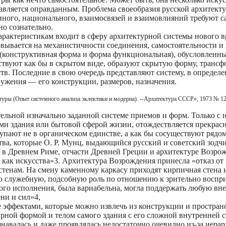
тавляется оправданным. Проблема своеобразия русской архитекту
нного, национального, взаимосвязей и взаимовлияний требуют с
но сознательно.
арактеристикам входит в сферу архитектурной системы нового в
вывается на механистичности соединения, самостоятельности и
 (конструктивная форма и форма функциональная), обусловленны
ствуют как бы в скрытом виде, образуют скрытую форму, транс
в. Последние в свою очередь представляют систему, в определе
ужения — его конструкции, размеров, назначения.
туры (Опыт системного анализа эклектики и модерна). --Архитектура СССР», 1973 № 12,
тельной изначально заданной системе приемов и форм. Только 
ми здания или бытовой сферой жизни, отождествляется прекрасн
упают не в органическом единстве, а как бы сосуществуют рядом
а, которые О. Р. Мунц, выдающийся русский и советский зодчи
 в Древнем Риме, отчасти Древней Греции и архитектуре Возро
ак искусства»3. Архитектура Возрождения принесла «отказ от 
енам. На смену каменному каркасу приходят кирпичная стена и
но служебную, подсобную роль по отношению к зрительно восп
ого исполнения, была вариабельна, могла поддержать любую вне
ни и сил»4,
 эффектами, которые можно извлечь из конструкции и простран
рной формой и телом самого здания с его сложной внутренней с
знавалась и даже проявлялась недостаточно очевидно из-за иера