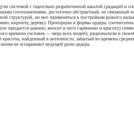
дучи системой с тщательно разработанной шкалой градаций и с
ыми соотношениями, достаточно абстрактный, не связанный н
ой структурой, он мог применяться к постройкам разного назн
мню, кирпичу, дереву). Пропорции и формы ордера, соотнесенн
(он придается зданию, вносит в него гармонию и красоту) симв
го времени (человек — мера всех вещей), рационализм и своео
 красоты, найденный в античности, забытый во времена среднев
ления не оспаривают ведущей роли ордера.