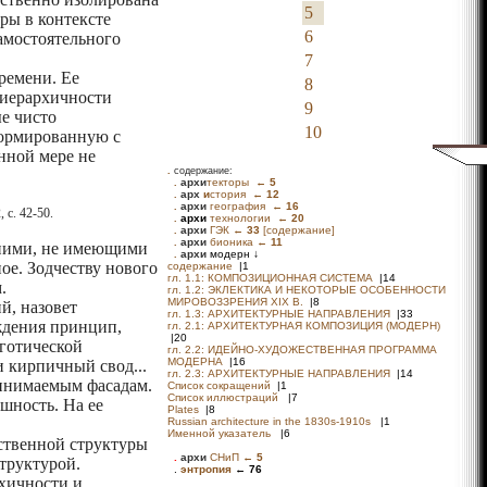
5
ры в контексте
6
амостоятельного
7
ремени. Ее
8
 иерархичности
9
е чисто
10
формированную с
нной мере не
.
содержание:
 с. 42-50.
с ними, не имеющими
ое. Зодчеству нового
.
й, назовет
ждения принцип,
готической
 кирпичный свод...
ринимаемым фасадам.
шность. На ее
ственной структуры
труктурой.
рхичности и