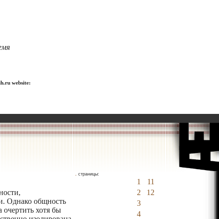
емя
h.ru website:
.
страницы:
1
11
ности,
2
12
и. Однако общность
3
а очертить хотя бы
4
сственно изолирована