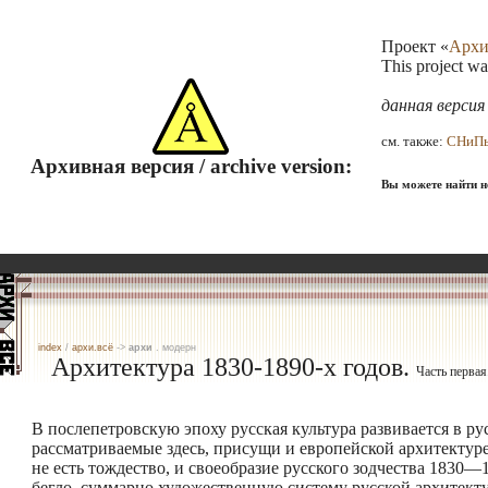
Проект «
Архи
This project w
данная верси
см. также:
СНиП
Архивная версия / archive version:
Вы можете найти не
index
/
архи.всё
->
архи
. модерн
Архитектура 1830-1890-х годов.
Часть первая
В послепетровскую эпоху русская культура развивается в р
рассматриваемые здесь, присущи и европейской архитектур
не есть тождество, и своеобразие русского зодчества 1830—
бегло, суммарно художественную систему русской архитекту