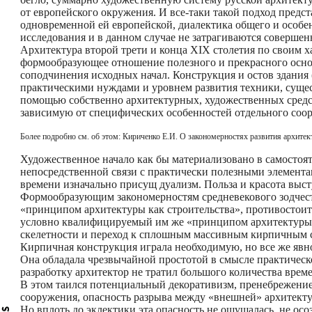
от европейского окружения. И все-таки такой подход предс
одновременной ей европейской, диалектика общего и особе
исследования и в данном случае не затрагиваются совершен
Архитектура второй трети и конца XIX столетия по своим х
формообразующее отношение полезного и прекрасного осно
соподчинения исходных начал. Конструкция и остов здания
практическими нуждами и уровнем развития техники, суще
помощью собственно архитектурных, художественных средст
зависимую от специфических особенностей отдельного соор
Более подробно см. об этом: Кириченко Е.И. О закономерностях развития архитек
Художественное начало как бы материализовано в самостоя
непосредственной связи с практически полезными элемента
времени изначально присущ дуализм. Польза и красота выст
Формообразующим закономерностям средневекового зодчеств
«принципом архитектуры как строительства», противостоит
условно квалифицируемый им же «принципом архитектуры к
скелетности и переход к сплошным массивным кирпичным ст
Кирпичная конструкция играла необходимую, но все же яв
Она обладала чрезвычайной простотой в смысле практическ
разработку архитектор не тратил большого количества време
В этом таился потенциальный декоративизм, пренебрежение
сооружения, опасность разрыва между «внешней» архитекту
Но вплоть до эклектики эта опасность не ощущалась, не осо