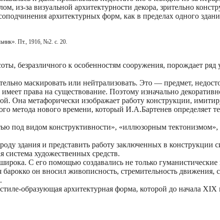
м, из-за визуальной архитектурности декора, зрительно констр
оподчинения архитектурных форм, как в пределах одного здания
ик». Пт., 1916, №2. с. 20.
соты, безразличного к особенностям сооружения, порождает ряд
тельно маскировать или нейтрализовать. Это — предмет, недост
 имеет права на существование. Поэтому изначально декоративн
ой. Она метафорически изображает работу конструкции, имити
ного метода нового времени, который И.А.Бартенев определяет 
остью под видом конструктивности», «иллюзорным тектонизмом»,
оду здания и представить работу заключенных в конструкции с
я система художественных средств.
широка. С его помощью создавались не только гуманистические
 барокко он вносил живописность, стремительность движения, с
.
стиле-образующая архитектурная форма, которой до начала XIX 