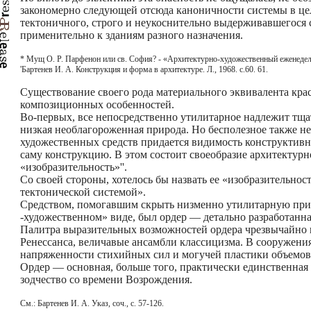
закономерно следующей отсюда каноничности системы в цело
тектоничного, строго и неукоснительно выдерживавшегося с
применительно к зданиям разного назначения.
* Мущ О. Р. Парфенон или св. София? - «Архитектурно-художественный еженедельн
'Бартенев И. А. Конструкция и форма в архитектуре. Л., 1968. с.60. 61.
Существование своего рода материального эквивалента кра
композиционных особенностей.
Во-первых, все непосредственно утилитарное надлежит тща
низкая необлагороженная природа. Но бесполезное также не
художественных средств придается видимость конструктивн
саму конструкцию. В этом состоит своеобразие архитектур
«изобразительность»''.
Со своей стороны, хотелось бы назвать ее «изобразительн
тектонической системой».
Средством, помогавшим скрыть низменно утилитарную прир
-художественном» виде, был ордер — детально разработанна
Палитра выразительных возможностей ордера чрезвычайно 
Ренессанса, величавые ансамбли классицизма. В сооружения
напряженности стихийных сил и могучей пластики объемов
Ордер — основная, больше того, практически единственная 
зодчество со времени Возрождения.
См.: Бартенев И. А. Указ, соч., с. 57-126.