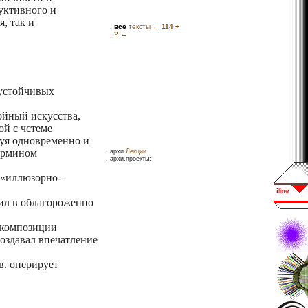
уктивного и
, так и
 устойчивых
ойный искусства,
ой с чстеме
руя одновременно и
термином
.
архи.
Лекции
.
архи.проекты:
 «иллюзорно-
ил в облагороженно
 композиции
оздавал впечатление
в. оперирует