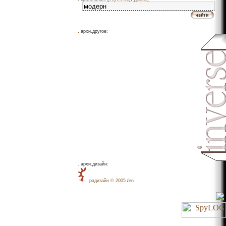
.
архи.другое:
.
архи.дизайн:
рaдизайн © 2005
/
en