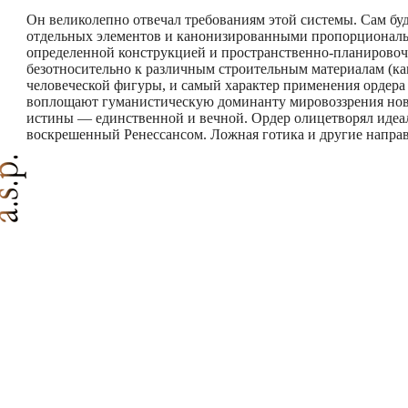
Он великолепно отвечал требованиям этой системы. Сам бу
отдельных элементов и канонизированными пропорциональн
определенной конструкцией и пространственно-планировочн
безотносительно к различным строительным материалам (ка
человеческой фигуры, и самый характер применения ордера 
воплощают гуманистическую доминанту мировоззрения ново
истины — единственной и вечной. Ордер олицетворял идеал
воскрешенный Ренессансом. Ложная готика и другие направ