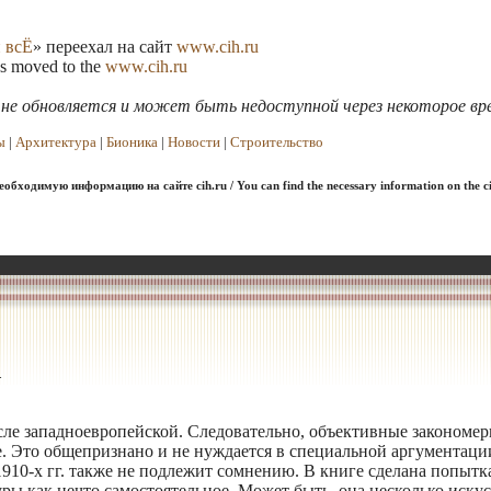
 всЁ
» переехал на сайт
www.cih.ru
as moved to the
www.cih.ru
я не обновляется и может быть недоступной через некоторое вр
ы
|
Архитектура
|
Бионика
|
Новости
|
Строительство
обходимую информацию на сайте cih.ru / You can find the necessary information on the ci
.
усле западноевропейской. Следовательно, объективные закономер
е. Это общепризнано и не нуждается в специальной аргументаци
1910-х гг. также не подлежит сомнению. В книге сделана попытк
ры как нечто самостоятельное. Может быть, она несколько иску