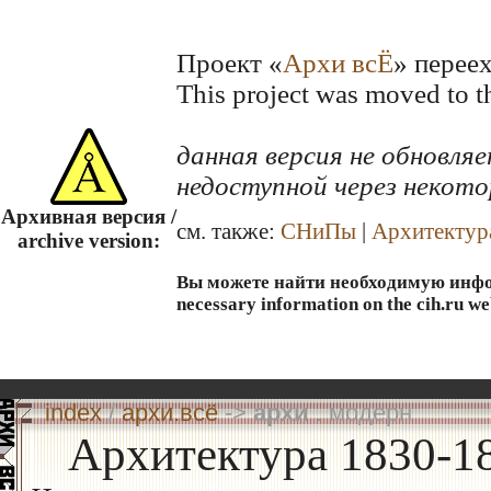
Проект «
Архи всЁ
» перее
This project was moved to 
данная версия не обновл
недоступной через некото
Архивная версия /
см. также:
СНиПы
|
Архитектур
archive version:
Вы можете найти необходимую информ
necessary information on the cih.ru we
index
/
архи.всё
->
архи
. модерн
Архитектура 1830-18