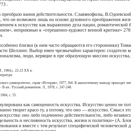
73 .
 преобразо­ вания действительности. Славянофилы, В.Одоевски
, что он возможен лишь на основе духовного преображения жизн
шением к искусству как выражению духа нации, романтической 
ием», неприязнью к «отрешенно-художест­ венной критике» 278 
и.
особенно близки (к ним часто обращаются его сторонники) Тома
асти Шеллинг. Выбор имен чрезвычайно характерен: создатели 
ионализма, люди, верящие в пре­ образующую миссию искусства
, 1904,с. 22-23 XX в.
тературе
вского университета», серия «История», 1977, №6. К аналогичному выводу приходят л
В кн.: Русский романтизм. Л., 1978, с. 247-248.
1964, с. 55.
улирована как самоценность искусства. Искусство ценно не пот
ованно творит красо­ ту, а потому, что оно — искусство. Смысл э
скусства: оно либо подчинено дейст­вительности, либо независи
дельность и неслиянность искусства, жизни и политики» (А. Бло
твования и вместе с тем результат специфической человеческой д
разования действительности.