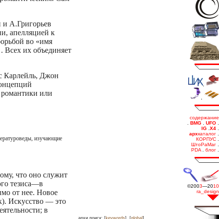
й и А.Григорьев
и, апелляцией к
борьбой во «имя
. Всех их объединяет
с Карлейль, Джон
концепций
, романтики или
итературоведы, изучающие
ому, что оно служит
того тезиса—в
мо от нее. Новое
к). Искусство — это
еятельности; в
.
архи.поиск: [
keywords
], [
global
]