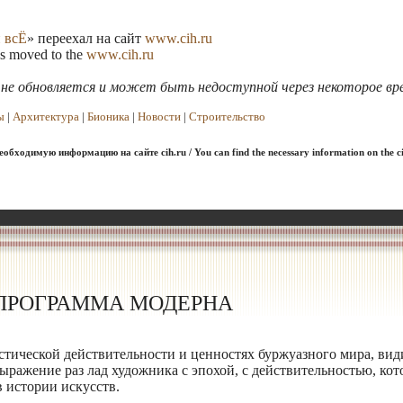
 всЁ
» переехал на сайт
www.cih.ru
as moved to the
www.cih.ru
я не обновляется и может быть недоступной через некоторое вр
ы
|
Архитектура
|
Бионика
|
Новости
|
Строительство
обходимую информацию на сайте cih.ru / You can find the necessary information on the ci
ПРОГРАММА МОДЕРНА
стической действительности и ценностях буржуазного мира, вид
ыражение раз лад художника с эпохой, с действительностью, ко
 истории искусств.