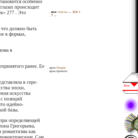
становится особенно
глазах происходит
к» 277 . Это
, что должно быть
ие в формах,
лома в
епринятого ранее. Ее
.
архи.
Лекции
.
архи.проекты:
дставляла в сере­
ства эпохи,
ения искусства
 с позиций
что идейно-
кой базы.
и при определяющей
лона Григорьева,
ы романтизма как
 романтическим. Сам