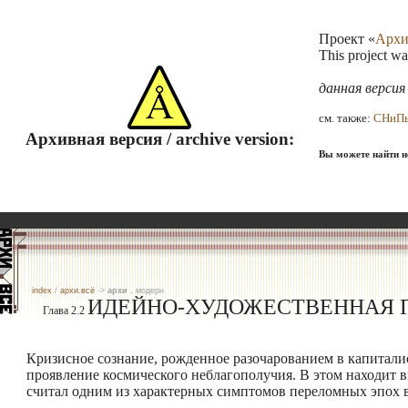
Проект «
Архи
This project w
данная верси
см. также:
СНиП
Архивная версия / archive version:
Вы можете найти не
index
/
архи.всё
->
архи
. модерн
ИДЕЙНО-ХУДОЖЕСТВЕННАЯ 
Глава 2.2
Кризисное сознание, рожденное разочарованием в капитали
проявление космического неблагополучия. В этом находит в
считал одним из характерных симптомов переломных эпох в