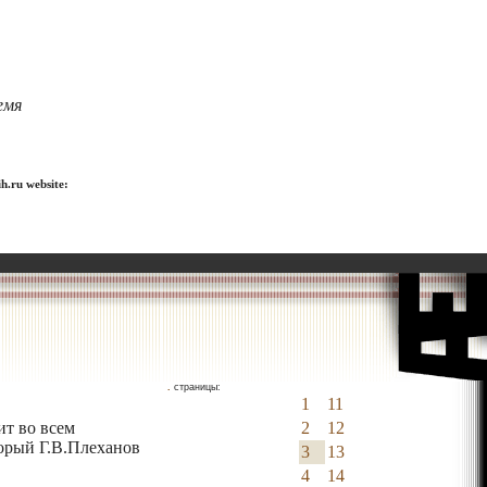
емя
h.ru website:
.
страницы:
1
11
ит во всем
2
12
торый Г.В.Плеханов
3
13
4
14