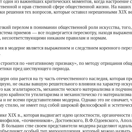
т один из важнейших критических моментов, когда настроение 
венной и нрав­ ственной сфере общественной жизни. На наших 
тки решения тех вопросов, которые оставил нерешенными XIX ве
езкий пере­лом в понимании общественной роли искусства, того
система приемов — все подвергается пересмотру, находя выражен
 несоответствующими ни­каким правилам и нормам.
я в модерне является выражением и следствием коренного пере
.
м строится по «негативному признаку», по методу отрицания общ
тики пред­ шествующего периода.
н опи­ рается на ту часть отечественного наследия, которая пре
дную, не оказы­ вавшую решительного влияния на характер искус
о как эгалитарность, механисти­ ческого материализма и подчин
ую крайности утилитаризма и механистическо­ го материализма
да и не всеми представителями модерна. Однако это не означает, 
у стилю, не имеет под собой широкой философской и эстетичес
тике XIX в., которая выдвигает идею целостности, органичност
вянофилов, «почвенников», Достоевского, В.Ф.Одоевского, Апол
. В большин­ стве своем представители модерна разделяют идеал
их объединяет особый тип мироощущения, который можно назвать