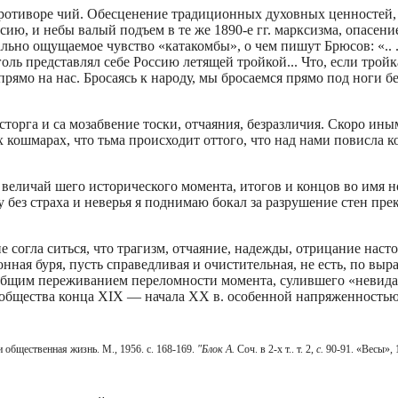
ротиворе­ чий. Обесценение традиционных духовных ценностей, 
сию, и небы­ валый подъем в те же 1890-е гг. марксизма, опасен
ьно ощущаемое чувство «катакомбы», о чем пишут Брюсов: «.. .а
ль представлял себе Россию летящей тройкой... Что, если тройк
прямо на нас. Бросаясь к народу, мы бросаемся прямо под ноги б
торга и са­ мозабвение тоски, отчаяния, безразличия. Скоро ины
х кошмарах, что тьма происходит оттого, что над нами повисла к
величай­ шего исторического момента, итогов и концов во имя н
му без страха и неверья я поднимаю бокал за разрушение стен пр
 согла­ ситься, что трагизм, отчаяние, надежды, отрицание наст
онная буря, пусть справедливая и очистительная, не есть, по вы
я общим переживанием переломности момента, сулившего «невид
общества конца XIX — начала XX в. особенной напряженностью
и общественная жизнь. М., 1956. с. 168-169.
"Блок А.
Соч. в 2-х т.. т. 2,
с.
90-91. «Весы», 19