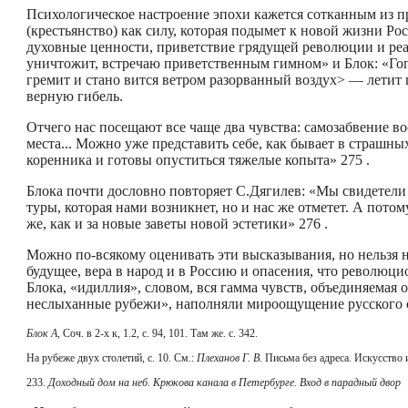
Психологическое настроение эпохи кажется сотканным из п
(крестьянство) как силу, которая подымет к новой жизни Рос
ду­ховные ценности, приветствие грядущей революции и реал
уничтожит, встречаю приветственным гимном» и Блок: «Гого
гремит и стано­ вится ветром разорванный воздух> — летит 
верную гибель.
Отчего нас посещают все чаще два чувства: самозабвение вос
места... Можно уже представить себе, как бывает в страшны
коренника и готовы опуститься тяжелые копыта» 275 .
Блока почти дословно повторяет С.Дягилев: «Мы свидетели 
туры, которая нами возникнет, но и нас же отметет. А пото
же, как и за новые заветы новой эстетики» 276 .
Можно по-всякому оценивать эти высказывания, но нельзя не
будущее, вера в народ и в Россию и опасения, что революци
Блока, «идиллия», словом, вся гамма чувств, объединяема
неслыханные рубежи», наполняли мироощущение русского 
Блок А,
Соч. в 2-х к, 1.2, с. 94, 101. Там же. с. 342.
На рубеже двух столетий, с. 10. См.:
Плеханов Г. В.
Письма без адреса. Искусство 
233.
Доходный дом на неб. Крюкова канала в Петербурге. Вход в парадный двор