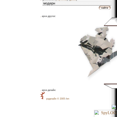
.
архи.другое:
.
архи.дизайн:
рaдизайн © 2005
/
en