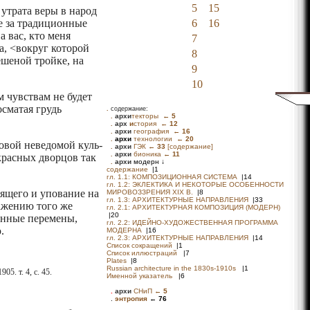
5
15
утрата веры в народ
ие за традиционные
6
16
 вас, кто меня
7
а, <вокруг которой
8
ешеной тройке, на
9
10
м чувствам не будет
осматая грудь
.
содержание:
овой неведомой куль­
екрасных дворцов так
оящего и упование на
ражению того же
анные перемены,
.
05. т. 4, с. 45.