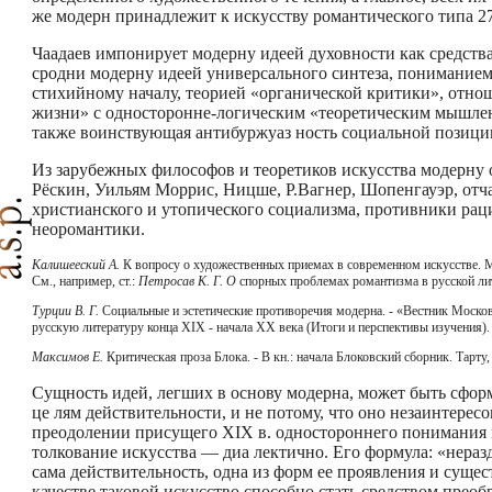
же модерн принадлежит к искусству романтического типа 27
Чаадаев импонирует модерну идеей духовности как средства
сродни модерну идеей универсального синтеза, пониманием
стихийному началу, теорией «органической критики», отно
жизни» с односторонне-логи­ческим «теоретическим мышлен
также воинствующая антибуржуаз­ ность социальной позици
Из зарубежных философов и теоретиков искусства модерну 
Рёскин, Уильям Моррис, Ницше, Р.Вагнер, Шопенгауэр, отч
христианского и утопического социализма, противники рац
неоромантики.
Калишееский А.
К вопросу о художественных приемах в современном искусстве. М.
См., например, ст.:
Петросав К. Г. О
спорных проблемах романтизма в русской ли
Турции В. Г.
Социальные и эстетические противоречия модерна. - «Вестник Моско
русскую литературу конца XIX - начала XX века (Итоги и перспективы изучения). - 
Максимов Е.
Критическая проза Блока. - В кн.: начала Блоковский сборник. Тарту, 
Сущность идей, легших в основу модерна, может быть сформ
це­ лям действительности, и не потому, что оно незаинтерес
преодолении прису­щего XIX в. одностороннего понимания и
толкование искусства — диа­ лектично. Его формула: «нераз
сама действительность, одна из форм ее проявления и сущес
качестве таковой искусство способно стать средством преоб