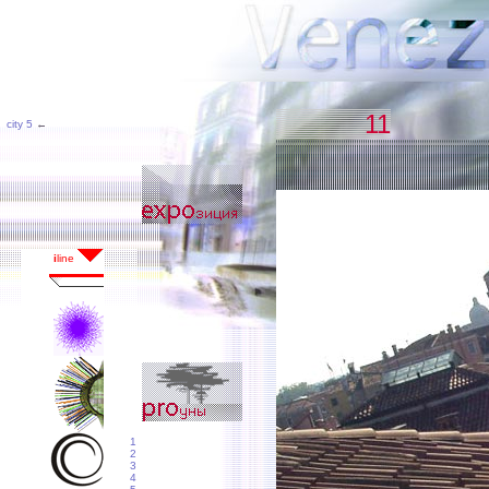
11
city 5
←
1
2
3
4