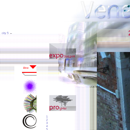
city 5
←
1
2
3
4
5