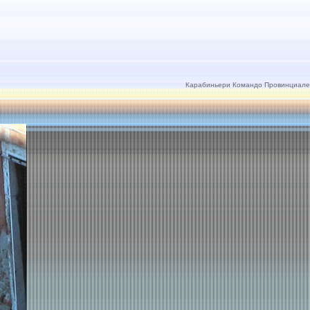
Карабиньери Командо Провинциале