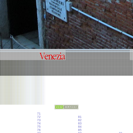
71
72
81
73
82
74
83
75
84
76
85