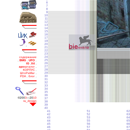
6
7
8
9
10
11
12
13
14
15
16
17
19
20
21
22
23
24
25
26
27
28
29
30
31
32
33
34
35
36
37
38
39
40
41
51
62
42
52
63
43
53
64
44
55
65
45
56
66
46
57
67