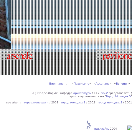
Биеннале
→ «
Павильоне
» «
Арсенале
»
«
Венеция
»
(ЦСИ "Арс-Форум", кафедра
архитектуры
ЯГТУ,
city-2
представляют...)
архитектурная выставка "
Город Молодых 5
"
see also →
город молодых 4
/ 2003
город молодых 3
/ 2002
город молодых 2
/ 2001
радизайн,
2004