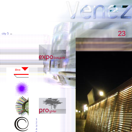
23
city 5
←
1
2
3
4