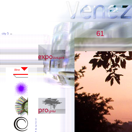
61
city 5
←
1
2
3
4