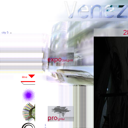
2
city 5
←
1