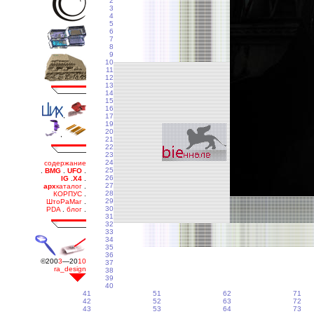
2
3
4
5
6
7
8
9
10
11
12
13
14
15
16
17
19
20
21
22
23
24
25
26
27
28
29
30
31
32
33
34
35
36
37
38
39
40
41
51
62
71
42
52
63
72
43
53
64
73