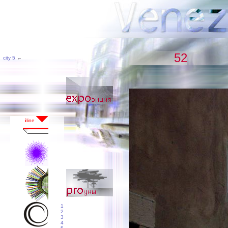
52
city 5
←
1
2
3
4