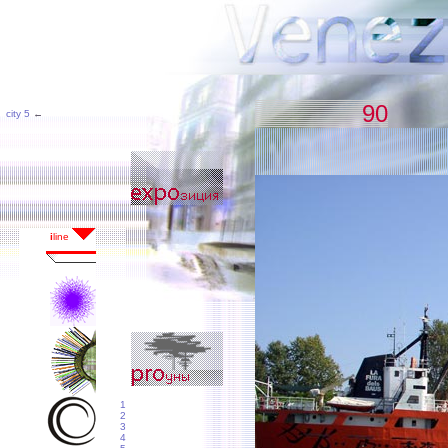
90
city 5
←
1
2
3
4