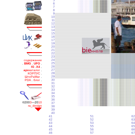
5
6
7
8
9
10
11
12
13
14
15
16
17
19
20
21
22
23
24
25
26
27
28
29
30
31
32
33
34
35
36
37
38
39
40
41
51
62
42
52
63
43
53
64
44
55
65
45
56
66
46
57
67