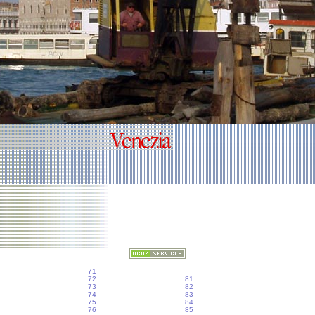
71
72
81
73
82
74
83
75
84
76
85