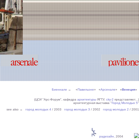
Биеннале
→ «
Павильоне
» «
Арсенале
»
«
Венеция
»
(ЦСИ "Арс-Форум", кафедра
архитектуры
ЯГТУ,
city-2
представляют...)
архитектурная выставка "
Город Молодых 5
"
see also →
город молодых 4
/ 2003
город молодых 3
/ 2002
город молодых 2
/ 2001
радизайн,
2004