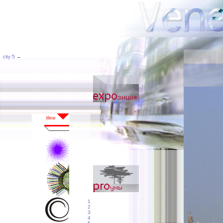
city 5
←
1
2
3
4