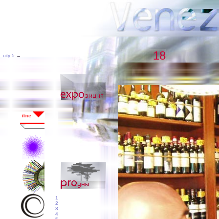
18
city 5
←
1
2
3
4