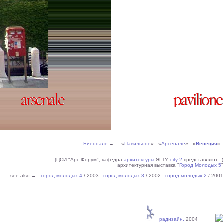
Биеннале
→ «
Павильоне
» «
Арсенале
»
«
Венеция
»
(ЦСИ "Арс-Форум", кафедра
архитектуры
ЯГТУ,
city-2
представляют...)
архитектурная выставка "
Город Молодых 5
"
see also →
город молодых 4
/ 2003
город молодых 3
/ 2002
город молодых 2
/ 2001
радизайн,
2004