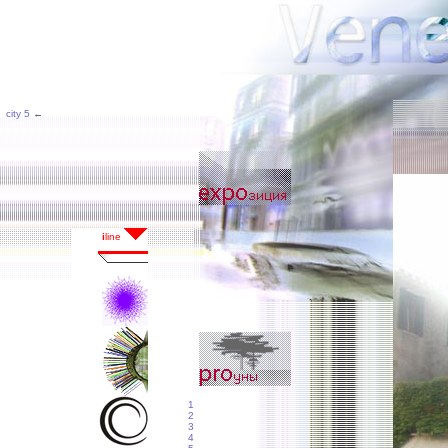
city 5
←
1
2
3
4