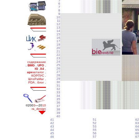
5
6
7
8
9
10
11
12
13
14
15
16
17
19
20
21
22
23
24
25
26
27
28
29
30
31
32
33
34
35
36
37
38
39
40
41
51
62
42
52
63
43
53
64
44
55
65
45
56
66
46
57
67