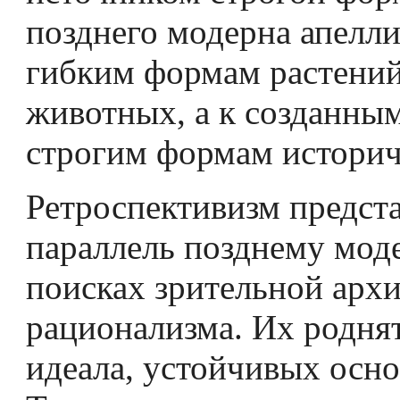
позднего модерна апел­л
гибким формам растени
животных, а к созданны
строгим формам историч
Ретроспективизм предст
параллель позднему мод
поисках зрительной архи
рационализма. Их родня
идеала, устойчивых осно