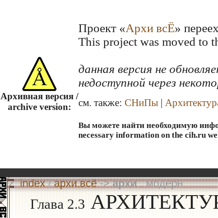
Проект «
Архи всЁ
» перее
This project was moved to 
данная версия не обновл
недоступной через некото
Архивная версия /
см. также:
СНиПы
|
Архитектур
archive version:
Вы можете найти необходимую информ
necessary information on the cih.ru we
index
/
архи.всё
->
архи
. модерн
АРХИТЕКТУ
Глава 2.3