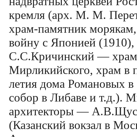
надвратных церквей Рос
кремля (арх. М. М. Пер
храм-памятник морякам
вой­ну с Японией (1910),
С.С.Кричинский — храм
Мирликийского, храм в 
летия дома Романовых в 
собор в Либаве и т.д.). 
архитекторы — А.В.Щус
(Казанский вокзал в Мос